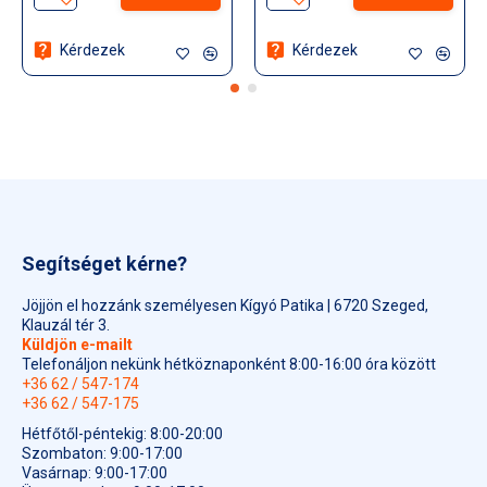
Összetevők:
Kérdezek
Kérdezek
Édesítőszerek (szorbit, maltit, szukralóz, aceszulfám K),
zselésítő anyag (gumiarábikum), ivóvíz, édesgyökér-kivonat
(1,3%), C-vitamin, propolisz kivonat (1%), nedvesítőszer
(glicerin), csillagánizs olaj, színezék (növényi szén), fényező
anyag (méhviasz).
Tápérték 100 g termékben: Energia: 835 kJ/203 kcal, Zsír: <
0.5 g (szaturált: 0.1 g), Szénhidrát: 48 g (Cukrok: < 0.5 g,
Poliolok: 43 g), Rost: 38 g, Fehérje: < 1.2 g, Só: 0 g
Segítséget kérne?
Az összetevők listája változhat.
Jöjjön el hozzánk személyesen Kígyó Patika | 6720 Szeged,
Javasoljuk, hogy mindig ellenőrizze az összetevőket a
Klauzál tér 3.
megvásárolt terméken.
Küldjön e-mailt
Telefonáljon nekünk hétköznaponként 8:00-16:00 óra között
+36 62 / 547-174
+36 62 / 547-175
Hétfőtől-péntekig: 8:00-20:00
Szombaton: 9:00-17:00
Vasárnap: 9:00-17:00