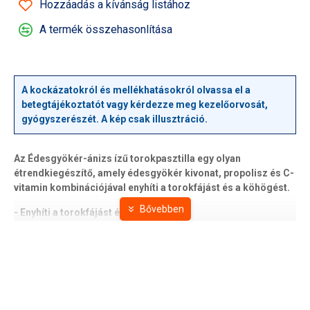
Hozzáadás a kívánság listához
A termék összehasonlítása
A kockázatokról és mellékhatásokról olvassa el a
betegtájékoztatót vagy kérdezze meg kezelőorvosát,
gyógyszerészét. A kép csak illusztráció.
Az Édesgyökér-ánizs ízű torokpasztilla egy olyan
étrendkiegészítő, amely édesgyökér kivonat, propolisz és C-
vitamin kombinációjával enyhíti a torokfájást és a köhögést.
- Enyhíti a torokfájást és a köhögést
- Enyhén fertőtlenítő és antioxidáns hatású
- A nátha és influenza leküzdésére C-vitamint tartalmaz. Egy
pasztillában az ajánlott napi C-vitamin adag 20%-a található.
- Cukormentes, ánizsízű.