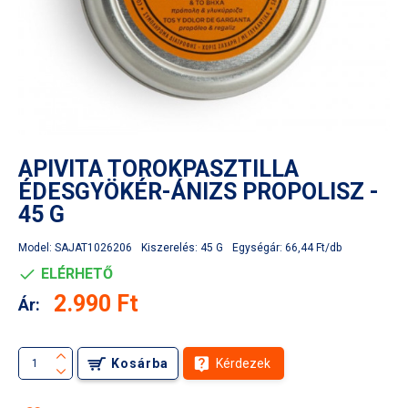
APIVITA TOROKPASZTILLA
ÉDESGYÖKÉR-ÁNIZS PROPOLISZ -
45 G
Model:
SAJAT1026206
Kiszerelés:
45 G
Egységár:
66,44 Ft/db
ELÉRHETŐ
2.990 Ft
Ár:
Kosárba
Kérdezek