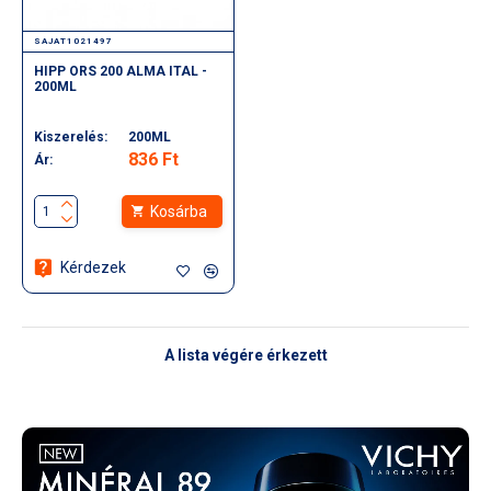
SAJAT1021497
HIPP ORS 200 ALMA ITAL -
200ML
Kiszerelés:
200ML
836 Ft
Ár:
Kosárba
Kérdezek
A lista végére érkezett