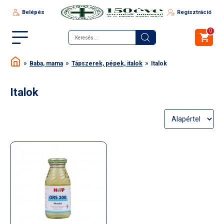
Belépés
Regisztráció
0
Baba, mama
Tápszerek, pépek, italok
Italok
Italok