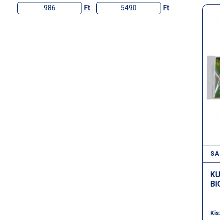
Ft
Ft
SA
KU
BI
Kis