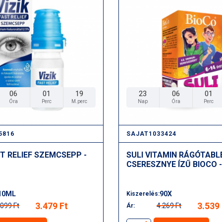
06
01
17
23
06
01
Óra
Perc
M.perc
Nap
Óra
Perc
5816
SAJAT1033424
ST RELIEF SZEMCSEPP -
SULI VITAMIN RÁGÓTAB
CSERESZNYE ÍZŰ BIOCO -
10ML
90X
Kiszerelés:
3.479 Ft
3.539 
.099 Ft
4.269 Ft
Ár: