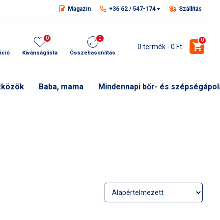
Magazin
+36 62 / 547-174
Szállítás
0
0
0
0 termék - 0 Ft
áció
Kívánságlista
Összehasonlítás
zközök
Baba, mama
Mindennapi bőr- és szépségápol