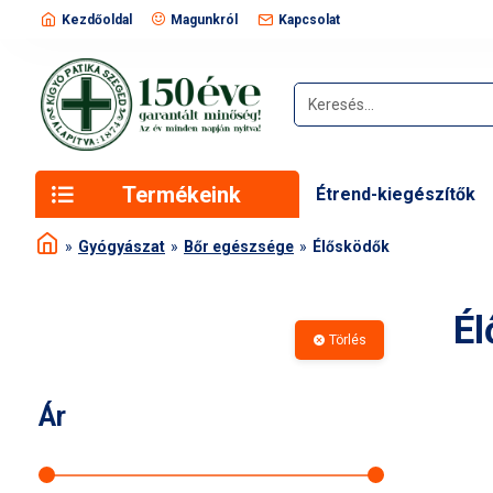
Kezdőoldal
Magunkról
Kapcsolat
Termékeink
Étrend-kiegészítők
Gyógyászat
Bőr egészsége
Élősködők
É
Törlés
Ár