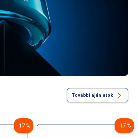
További ajánlatok
-17 %
-17 %