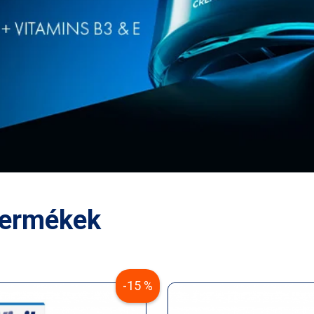
termékek
-15 %