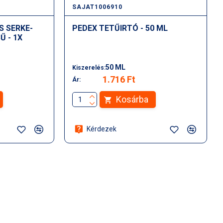
SAJAT1006910
S SERKE-
PEDEX TETŰIRTÓ - 50 ML
Ű - 1X
50 ML
Kiszerelés:
1.716 Ft
Ár:
Kosárba
Kérdezek