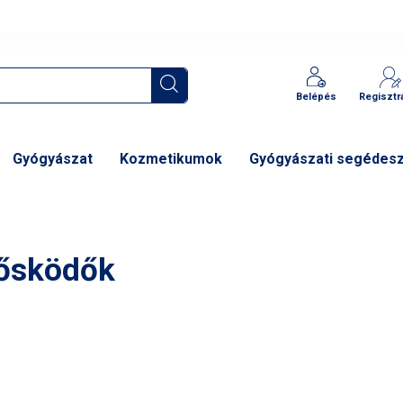
Belépés
Regisztr
Gyógyászat
Kozmetikumok
Gyógyászati segédes
lősködők