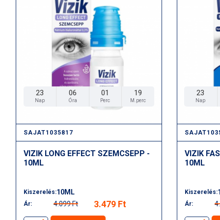
23
06
01
17
23
Nap
Óra
Perc
M.perc
Nap
SAJAT1035817
SAJAT103
VIZIK LONG EFFECT SZEMCSEPP -
VIZIK FA
10ML
10ML
10ML
Kiszerelés:
Kiszerelés:
3.479 Ft
4.099 Ft
4
Ár:
Ár: