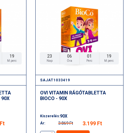
17
23
06
01
17
M.perc
Nap
Óra
Perc
M.perc
SAJAT1033419
LETTA
OVI VITAMIN RÁGÓTABLETTA
 90X
BIOCO - 90X
90X
Kiszerelés:
Ft
3.199 Ft
3.869 Ft
Ár: