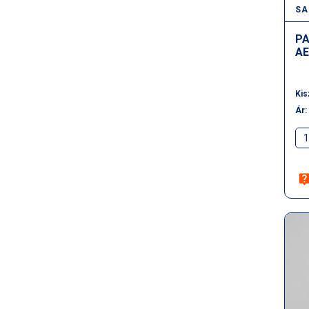
SA
PA
AE
Kis
Ár: