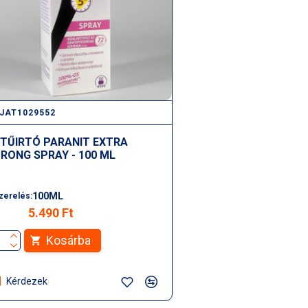
JAT1029552
TŰIRTÓ PARANIT EXTRA
RONG SPRAY - 100 ML
100ML
zerelés:
5.490 Ft
Kosárba
Kérdezek