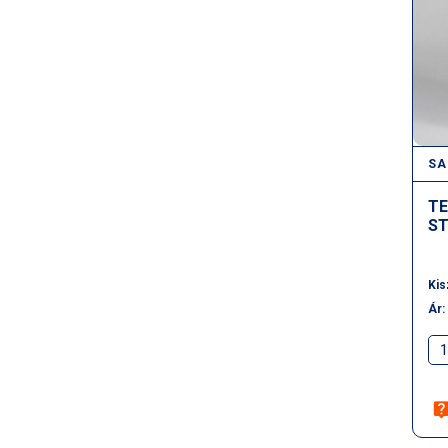
SA
TE
ST
Kis
Ár: