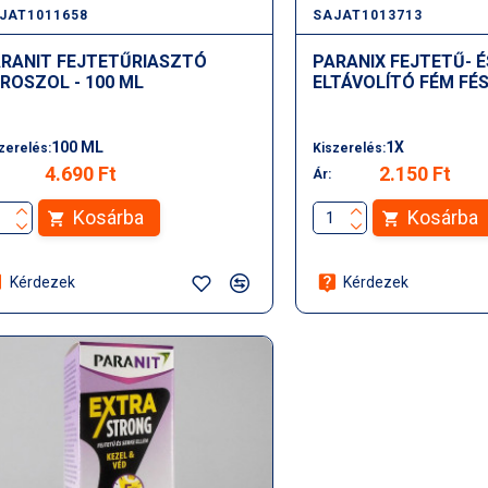
JAT1011658
SAJAT1013713
RANIT FEJTETŰRIASZTÓ
PARANIX FEJTETŰ- É
ROSZOL - 100 ML
ELTÁVOLÍTÓ FÉM FÉS
100 ML
1X
zerelés:
Kiszerelés:
4.690 Ft
2.150 Ft
Ár:
Kosárba
Kosárba
Kérdezek
Kérdezek