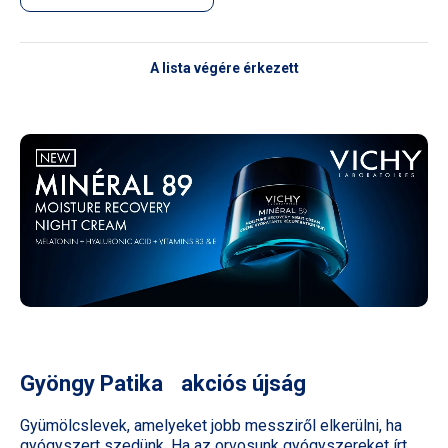
A lista végére érkezett
Gyöngy Patika akciós újság
Gyümölcslevek, amelyeket jobb messziről elkerülni, ha
gyógyszert szedünk. Ha az orvosunk gyógyszereket írt