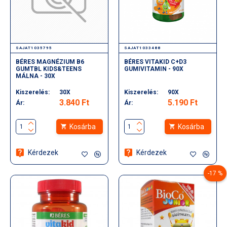
SAJAT1035795
SAJAT1033488
BÉRES MAGNÉZIUM B6
BÉRES VITAKID C+D3
GUMTBL KIDS&TEENS
GUMIVITAMIN - 90X
MÁLNA - 30X
Kiszerelés:
30X
Kiszerelés:
90X
3.840 Ft
5.190 Ft
Ár:
Ár:
Kosárba
Kosárba
Kérdezek
Kérdezek
-17 %