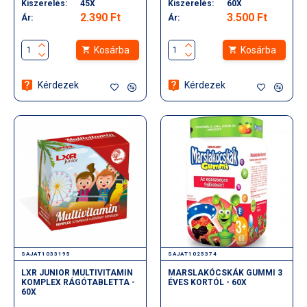
Kiszerelés:
45X
Kiszerelés:
60X
2.390 Ft
3.500 Ft
Ár:
Ár:
Kosárba
Kosárba
Kérdezek
Kérdezek
SAJAT1033195
SAJAT1025374
LXR JUNIOR MULTIVITAMIN
MARSLAKÓCSKÁK GUMMI 3
KOMPLEX RÁGÓTABLETTA -
ÉVES KORTÓL - 60X
60X