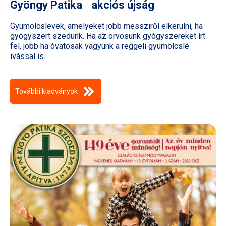
Gyöngy Patika akciós újság
Gyümölcslevek, amelyeket jobb messziről elkerülni, ha
gyógyszert szedünk. Ha az orvosunk gyógyszereket írt
fel, jobb ha óvatosak vagyunk a reggeli gyümölcslé
ivással is..
További kiadványok