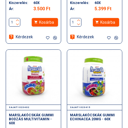
Kiszerelés:
60X
Kiszerelés:
60X
3.500 Ft
5.399 Ft
Ár:
Ár:
Kosárba
Kosárba
Kérdezek
Kérdezek
SAJAT1023402
SAJAT1023415
MARSLAKÓCSKÁK GUMMI
MARSLAKÓCSKÁK GUMMI
BODZÁS MULTIVITAMIN -
ECHINACEA 20MG - 60X
60X