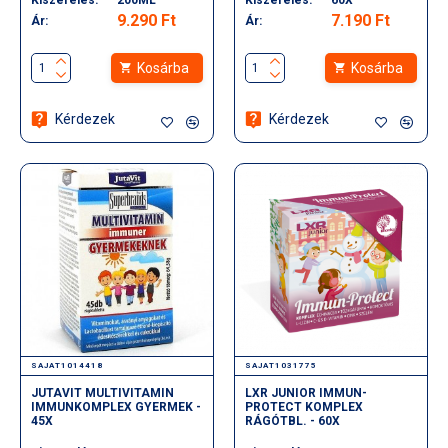
9.290 Ft
7.190 Ft
Ár:
Ár:
Kosárba
Kosárba
Kérdezek
Kérdezek
SAJAT1014418
SAJAT1031775
JUTAVIT MULTIVITAMIN
LXR JUNIOR IMMUN-
IMMUNKOMPLEX GYERMEK -
PROTECT KOMPLEX
45X
RÁGÓTBL. - 60X