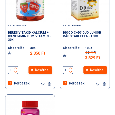
SAJAT1029697
SAJAT1028804
BÉRES VITAKID KALCIUM +
BIOCO C+D3 DUO JUNIOR
D3-VITAMIN GUMIVITAMIN -
RÁGÓTABLETTA - 100X
30X
Kiszerelés:
30X
Kiszerelés:
100X
2.850 Ft
4.619 Ft
Ár:
Ár:
3.829 Ft
Kosárba
Kosárba
Kérdezek
Kérdezek