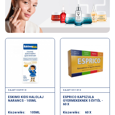
SAJAT1029910
SAJAT1011013
ESKIMO KIDS HALOLAJ
ESPRICO KAPSZULA
NARANCS - 105ML
GYERMEKEKNEK 5 ÉVTŐL -
60 X
Kiszerelés:
105ML
Kiszerelés:
60 X