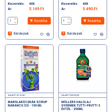
Kiszerelés:
60X
Kiszerelés:
60X
5.149 Ft
5.490 Ft
Ár:
Ár:
Kosárba
Kosárba
Kérdezek
Kérdezek
SAJAT1012241
SAJAT1034900
MARSLAKÓCSKÁK SZIRUP
MÖLLERS HALOLAJ
NARANCS ÍZŰ - 150 ML
GYERMEK TUTTI-FRUTTI 3
ÉVTŐL - 250ML