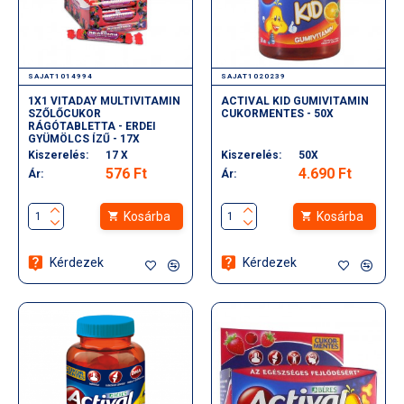
SAJAT1014994
SAJAT1020239
1X1 VITADAY MULTIVITAMIN
ACTIVAL KID GUMIVITAMIN
SZŐLŐCUKOR
CUKORMENTES - 50X
RÁGÓTABLETTA - ERDEI
GYÜMÖLCS ÍZŰ - 17X
Kiszerelés:
17 X
Kiszerelés:
50X
576 Ft
4.690 Ft
Ár:
Ár:
Kosárba
Kosárba
Kérdezek
Kérdezek