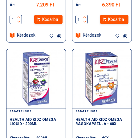
7.209 Ft
6.390 Ft
Ár:
Ár:
Kosárba
Kosárba
Kérdezek
Kérdezek
SAJAT1012839
SAJAT1012055
HEALTH AID KIDZ OMEGA
HEALTH AID KIDZ OMEGA
LIQUID - 200ML
RÁGÓKAPSZULA - 60X
Kiszerelés:
200ML
Kiszerelés:
60X