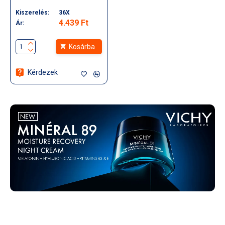
Kiszerelés:
36X
4.439 Ft
Ár:
Kosárba
Kérdezek