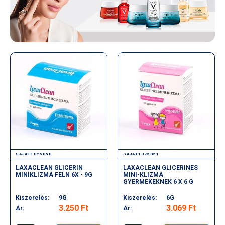
SAJAT1025050
SAJAT1025051
LAXACLEAN GLICERIN
LAXACLEAN GLICERINES
MINIKLIZMA FELN 6X - 9G
MINI-KLIZMA
GYERMEKEKNEK 6 X 6 G
Kiszerelés:
9G
Kiszerelés:
6G
3.250 Ft
3.069 Ft
Ár:
Ár: