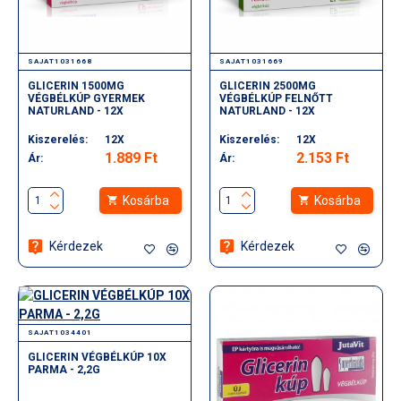
SAJAT1031668
SAJAT1031669
GLICERIN 1500MG
GLICERIN 2500MG
VÉGBÉLKÚP GYERMEK
VÉGBÉLKÚP FELNŐTT
NATURLAND - 12X
NATURLAND - 12X
Kiszerelés:
12X
Kiszerelés:
12X
1.889 Ft
2.153 Ft
Ár:
Ár:
Kosárba
Kosárba
Kérdezek
Kérdezek
SAJAT1034401
GLICERIN VÉGBÉLKÚP 10X
PARMA - 2,2G