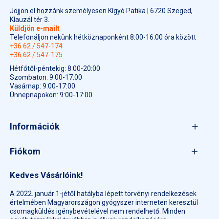
Jöjjön el hozzánk személyesen Kígyó Patika | 6720 Szeged,
Klauzál tér 3.
Küldjön e-mailt
Telefonáljon nekünk hétköznaponként 8:00-16:00 óra között
+36 62 / 547-174
+36 62 / 547-175
Hétfőtől-péntekig: 8:00-20:00
Szombaton: 9:00-17:00
Vasárnap: 9:00-17:00
Ünnepnapokon: 9:00-17:00
Információk
Fiókom
Kedves Vásárlóink!
A 2022. január 1-jétől hatályba lépett törvényi rendelkezések
értelmében Magyarországon gyógyszer interneten keresztül
csomagküldés igénybevételével nem rendelhető. Minden