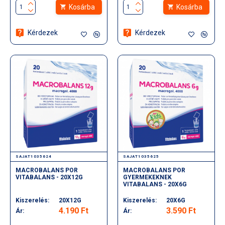
Kosárba
Kosárba
Kérdezek
Kérdezek
SAJAT1035624
SAJAT1035625
MACROBALANS POR
MACROBALANS POR
VITABALANS - 20X12G
GYERMEKEKNEK
VITABALANS - 20X6G
Kiszerelés:
20X12G
Kiszerelés:
20X6G
4.190 Ft
3.590 Ft
Ár:
Ár: