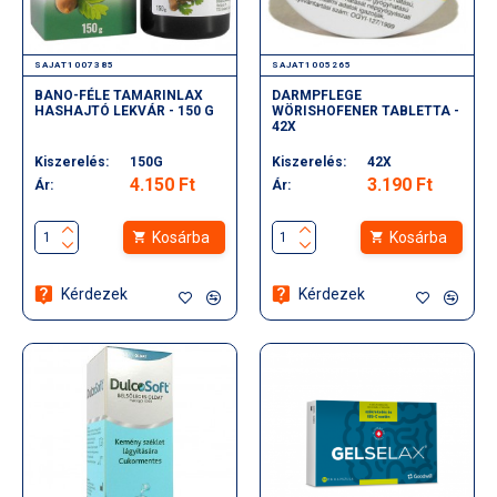
SAJAT1007385
SAJAT1005265
BANO-FÉLE TAMARINLAX
DARMPFLEGE
HASHAJTÓ LEKVÁR - 150 G
WÖRISHOFENER TABLETTA -
42X
Kiszerelés:
150G
Kiszerelés:
42X
4.150 Ft
3.190 Ft
Ár:
Ár:
Kosárba
Kosárba
Kérdezek
Kérdezek