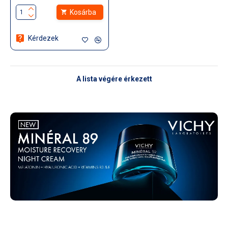
Kosárba
Kérdezek
A lista végére érkezett