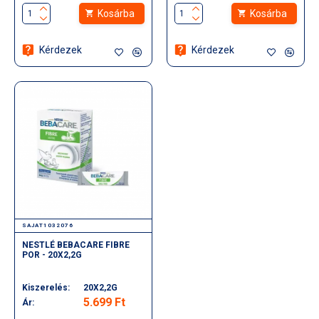
Kosárba
Kosárba
Kérdezek
Kérdezek
SAJAT1032076
NESTLÉ BEBACARE FIBRE
POR - 20X2,2G
Kiszerelés:
20X2,2G
5.699 Ft
Ár: