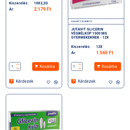
Kiszerelés:
10X2,2G
2.179 Ft
Ár:
SAJAT1028870
JUTAVIT GLICERIN
VÉGBÉLKÚP 1500 MG
GYERMEKEKNEK - 12X
Kiszerelés:
12X
1.565 Ft
Ár:
Kosárba
Kosárba
Kérdezek
Kérdezek