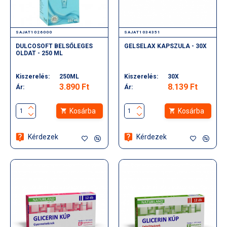
SAJAT1026000
SAJAT1034351
DULCOSOFT BELSŐLEGES
GELSELAX KAPSZULA - 30X
OLDAT - 250 ML
Kiszerelés:
250ML
Kiszerelés:
30X
3.890 Ft
8.139 Ft
Ár:
Ár:
Kosárba
Kosárba
Kérdezek
Kérdezek