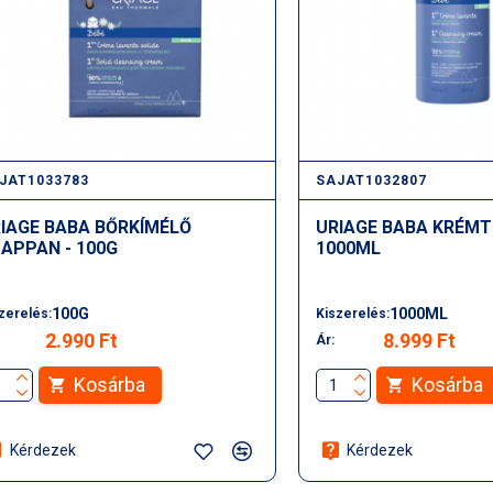
JAT1033783
SAJAT1032807
IAGE BABA BŐRKÍMÉLŐ
URIAGE BABA KRÉMT
APPAN - 100G
1000ML
100G
1000ML
zerelés:
Kiszerelés:
2.990 Ft
8.999 Ft
Ár:
Kosárba
Kosárba
Kérdezek
Kérdezek