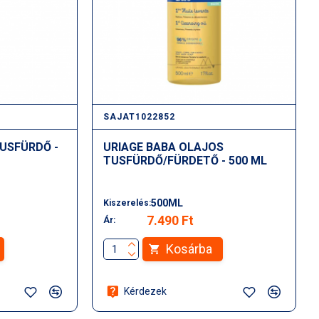
SAJAT1022852
USFÜRDŐ -
URIAGE BABA OLAJOS
TUSFÜRDŐ/FÜRDETŐ - 500 ML
500ML
Kiszerelés:
7.490 Ft
Ár:
Kosárba
Kérdezek