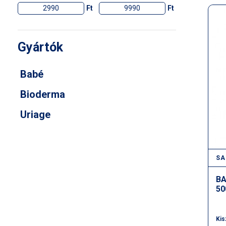
Ft
Ft
Gyártók
Babé
Bioderma
Uriage
SA
BA
50
Kis