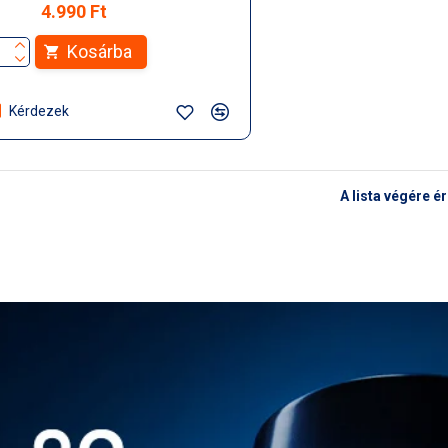
4.990 Ft
Kosárba
Kérdezek
A lista végére é