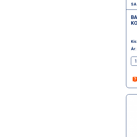
SA
BA
KO
Kis
Ár: