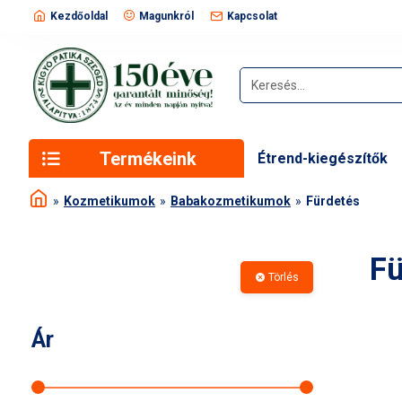
Kezdőoldal
Magunkról
Kapcsolat
Termékeink
Étrend-kiegészítők
Kozmetikumok
Babakozmetikumok
Fürdetés
Fü
Törlés
Ár