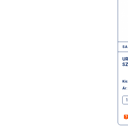
SA
UR
SZ
Kis
Ár: