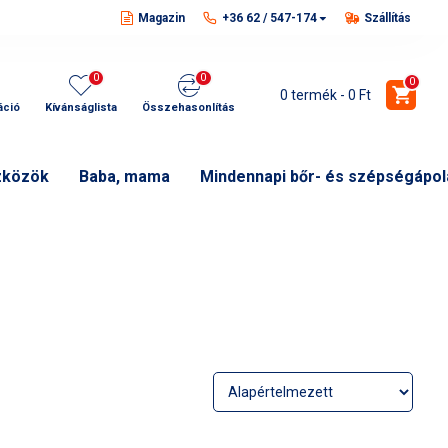
Magazin
+36 62 / 547-174
Szállítás
0
0
0
0 termék - 0 Ft
áció
Kívánságlista
Összehasonlítás
zközök
Baba, mama
Mindennapi bőr- és szépségápol