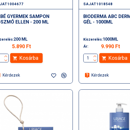
JAT1004677
SAJAT1018548
BÉ GYERMEK SAMPON
BIODERMA ABC DER
SZMÓ ELLEN - 200 ML
GÉL - 1000ML
200 ML
1000ML
zerelés:
Kiszerelés:
5.890 Ft
9.990 Ft
Ár:
Kosárba
Kosárba
Kérdezek
Kérdezek