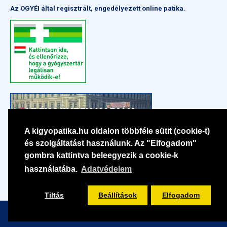
Az OGYÉI által regisztrált, engedélyezett online patika.
A kigyopatika.hu oldalon többféle sütit (cookie-t)
és szolgáltatást használunk. Az "Elfogadom"
gombra kattintva beleegyezik a cookie-k
használatába.
Adatvédelem
Tiltás
Beállítások
Elfogadom
Szűrés
Copyright © 2022-2026 | Pharma Kígyó Kft. | Minden jog fenntartva.