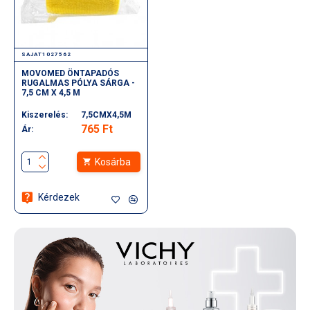
SAJAT1027562
MOVOMED ÖNTAPADÓS
RUGALMAS PÓLYA SÁRGA -
7,5 CM X 4,5 M
Kiszerelés:
7,5CMX4,5M
765 Ft
Ár:
Kosárba
Kérdezek