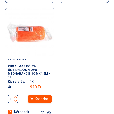
SAJAT1027045
RUGALMAS PÓLYA
ÖNTAPADÓS MOVO
MEDNARANCS10CMX4,5M -
1X
Kiszerelés:
1X
920 Ft
Ár:
Kosárba
Kérdezek