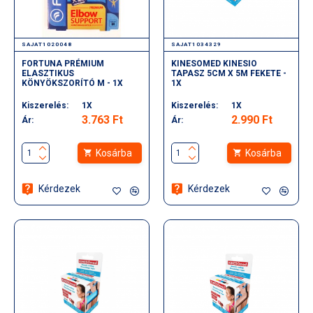
SAJAT1020048
SAJAT1034329
FORTUNA PRÉMIUM
KINESOMED KINESIO
ELASZTIKUS
TAPASZ 5CM X 5M FEKETE -
KÖNYÖKSZORÍTÓ M - 1X
1X
Kiszerelés:
1X
Kiszerelés:
1X
3.763 Ft
2.990 Ft
Ár:
Ár:
Kosárba
Kosárba
Kérdezek
Kérdezek