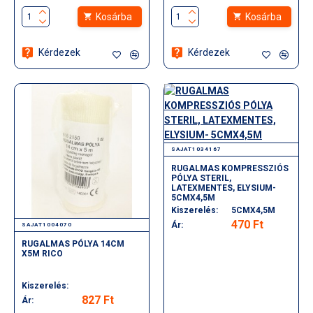
Kosárba
Kosárba
Kérdezek
Kérdezek
SAJAT1034167
RUGALMAS KOMPRESSZIÓS
PÓLYA STERIL,
LATEXMENTES, ELYSIUM-
5CMX4,5M
Kiszerelés:
5CMX4,5M
470 Ft
Ár:
SAJAT1004070
RUGALMAS PÓLYA 14CM
X5M RICO
Kiszerelés:
827 Ft
Ár: