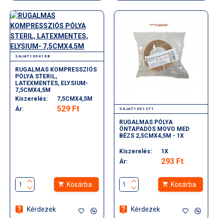
SAJAT1034168
RUGALMAS KOMPRESSZIÓS
PÓLYA STERIL,
LATEXMENTES, ELYSIUM-
7,5CMX4,5M
Kiszerelés:
7,5CMX4,5M
529 Ft
Ár:
SAJAT1031271
RUGALMAS PÓLYA
ÖNTAPADÓS MOVO MED
BÉZS 2,5CMX4,5M - 1X
Kiszerelés:
1X
293 Ft
Ár:
Kosárba
Kosárba
Kérdezek
Kérdezek