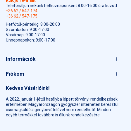
Küldjön e-mailt
Telefonáljon nekünk hétköznaponként 8:00-16:00 óra között
+36 62 / 547-174
+36 62 / 547-175
Hétfőtől-péntekig: 8:00-20:00
Szombaton: 9:00-17:00
Vasárnap: 9:00-17:00
Ünnepnapokon: 9:00-17:00
Információk
Fiókom
Kedves Vásárlóink!
A 2022. január 1-jétől hatályba lépett törvényi rendelkezések
értelmében Magyarországon gyógyszer interneten keresztül
csomagküldés igénybevételével nem rendelhető. Minden
egyéb termékkel továbbra is állunk rendelkezésére.