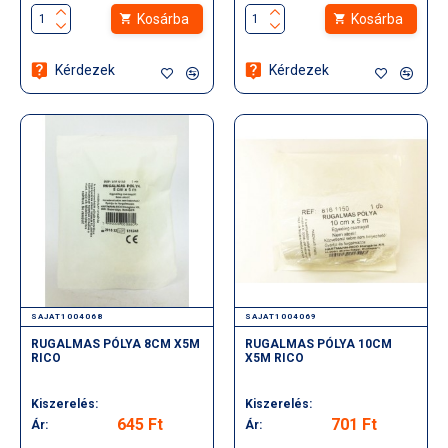
Kosárba
Kosárba
Kérdezek
Kérdezek
SAJAT1004068
SAJAT1004069
RUGALMAS PÓLYA 8CM X5M
RUGALMAS PÓLYA 10CM
RICO
X5M RICO
Kiszerelés:
Kiszerelés:
645 Ft
701 Ft
Ár:
Ár: