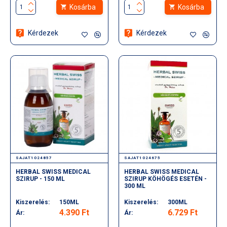
Kosárba
Kosárba
Kérdezek
Kérdezek
SAJAT1024857
SAJAT1024675
HERBAL SWISS MEDICAL
HERBAL SWISS MEDICAL
SZIRUP - 150 ML
SZIRUP KÖHÖGÉS ESETÉN -
300 ML
Kiszerelés:
150ML
Kiszerelés:
300ML
4.390 Ft
6.729 Ft
Ár:
Ár: