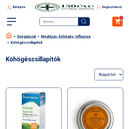
Belépés
Regisztráció
0
Gyógyászat
Megfázás, köhögés, influenza
Köhögéscsillapítók
Köhögéscsillapítók