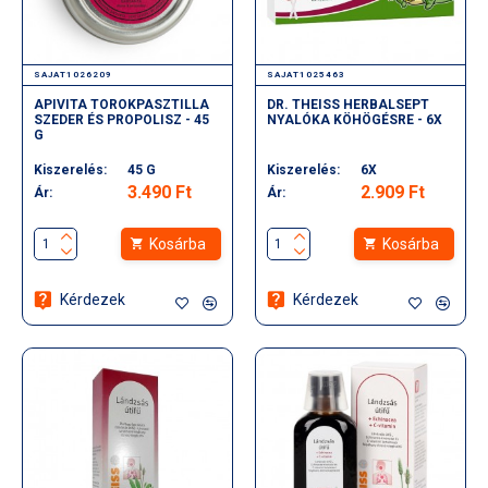
SAJAT1026209
SAJAT1025463
APIVITA TOROKPASZTILLA
DR. THEISS HERBALSEPT
SZEDER ÉS PROPOLISZ - 45
NYALÓKA KÖHÖGÉSRE - 6X
G
Kiszerelés:
45 G
Kiszerelés:
6X
3.490 Ft
2.909 Ft
Ár:
Ár:
Kosárba
Kosárba
Kérdezek
Kérdezek