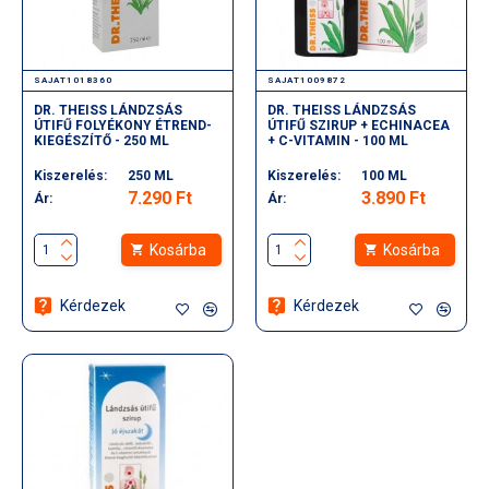
SAJAT1018360
SAJAT1009872
DR. THEISS LÁNDZSÁS
DR. THEISS LÁNDZSÁS
ÚTIFŰ FOLYÉKONY ÉTREND-
ÚTIFŰ SZIRUP + ECHINACEA
KIEGÉSZÍTŐ - 250 ML
+ C-VITAMIN - 100 ML
Kiszerelés:
250 ML
Kiszerelés:
100 ML
7.290 Ft
3.890 Ft
Ár:
Ár:
Kosárba
Kosárba
Kérdezek
Kérdezek