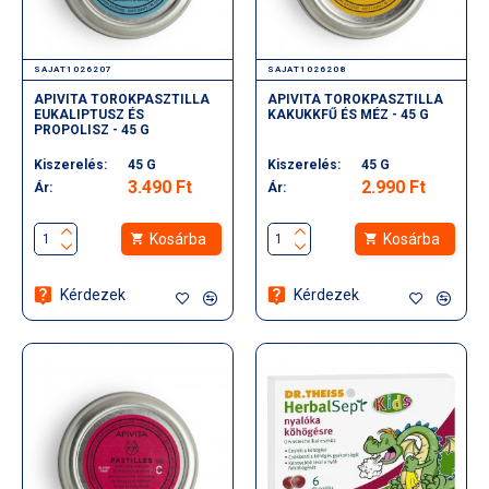
SAJAT1026207
SAJAT1026208
APIVITA TOROKPASZTILLA
APIVITA TOROKPASZTILLA
EUKALIPTUSZ ÉS
KAKUKKFŰ ÉS MÉZ - 45 G
PROPOLISZ - 45 G
Kiszerelés:
45 G
Kiszerelés:
45 G
3.490 Ft
2.990 Ft
Ár:
Ár:
Kosárba
Kosárba
Kérdezek
Kérdezek