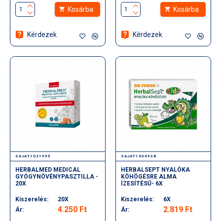
Kosárba
Kosárba
Kérdezek
Kérdezek
SAJAT1021995
SAJAT1034938
HERBALMED MEDICAL
HERBALSEPT NYALÓKA
GYÓGYNÖVÉNYPASZTILLA -
KÖHÖGÉSRE ALMA
20X
ÍZESÍTÉSŰ- 6X
Kiszerelés:
20X
Kiszerelés:
6X
4.250 Ft
2.819 Ft
Ár:
Ár: