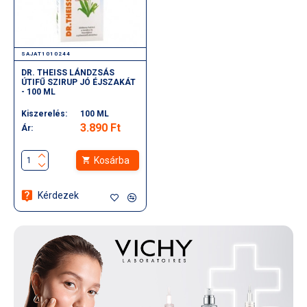
SAJAT1010244
DR. THEISS LÁNDZSÁS
ÚTIFŰ SZIRUP JÓ ÉJSZAKÁT
- 100 ML
Kiszerelés:
100 ML
3.890 Ft
Ár:
Kosárba
Kérdezek