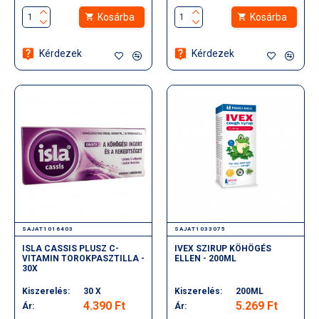
Kosárba
Kosárba
Kérdezek
Kérdezek
SAJAT1016403
SAJAT1033075
ISLA CASSIS PLUSZ C-
IVEX SZIRUP KÖHÖGÉS
VITAMIN TOROKPASZTILLA -
ELLEN - 200ML
30X
Kiszerelés:
30 X
Kiszerelés:
200ML
4.390 Ft
5.269 Ft
Ár:
Ár: