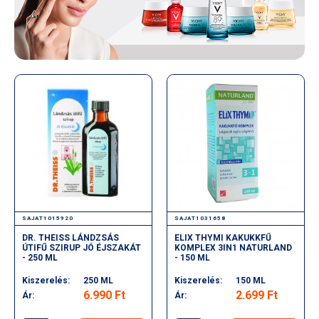
SAJAT1015920
SAJAT1031658
DR. THEISS LÁNDZSÁS
ELIX THYMI KAKUKKFŰ
ÚTIFŰ SZIRUP JÓ ÉJSZAKÁT
KOMPLEX 3IN1 NATURLAND
- 250 ML
- 150 ML
Kiszerelés:
250 ML
Kiszerelés:
150 ML
6.990 Ft
2.699 Ft
Ár:
Ár: