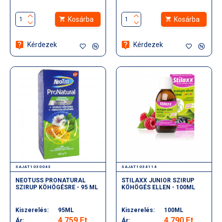
Kosárba
Kosárba
Kérdezek
Kérdezek
SAJAT1030043
SAJAT1034114
NEOTUSS PRONATURAL
STILAXX JUNIOR SZIRUP
SZIRUP KÖHÖGÉSRE - 95 ML
KÖHÖGÉS ELLEN - 100ML
Kiszerelés:
95ML
Kiszerelés:
100ML
4.759 Ft
4.790 Ft
Ár:
Ár: