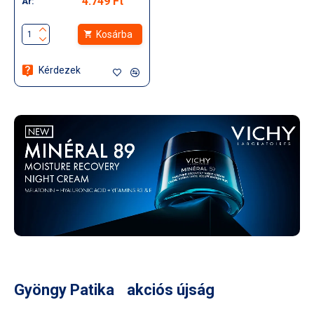
4.749 Ft
Ár:
Kosárba
Kérdezek
Gyöngy Patika akciós újság