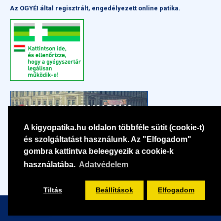
Az OGYÉI által regisztrált, engedélyezett online patika.
A kigyopatika.hu oldalon többféle sütit (cookie-t)
és szolgáltatást használunk. Az "Elfogadom"
gombra kattintva beleegyezik a cookie-k
használatába.
Adatvédelem
Tiltás
Beállítások
Elfogadom
Szűrés
Copyright © 2022-2026 | Pharma Kígyó Kft. | Minden jog fenntartva.