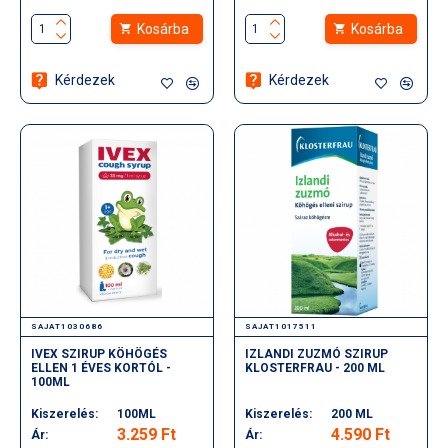
Kosárba
Kosárba
Kérdezek
Kérdezek
SAJAT1030686
SAJAT1017511
IVEX SZIRUP KÖHÖGÉS
IZLANDI ZUZMÓ SZIRUP
ELLEN 1 ÉVES KORTÓL -
KLOSTERFRAU - 200 ML
100ML
Kiszerelés:
100ML
Kiszerelés:
200 ML
3.259 Ft
4.590 Ft
Ár:
Ár: