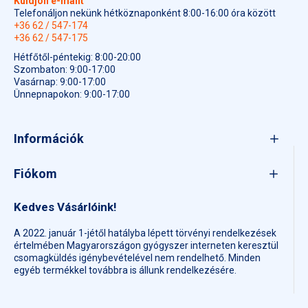
Küldjön e-mailt
Telefonáljon nekünk hétköznaponként 8:00-16:00 óra között
+36 62 / 547-174
+36 62 / 547-175
Hétfőtől-péntekig: 8:00-20:00
Szombaton: 9:00-17:00
Vasárnap: 9:00-17:00
Ünnepnapokon: 9:00-17:00
Információk
Fiókom
Kedves Vásárlóink!
A 2022. január 1-jétől hatályba lépett törvényi rendelkezések
értelmében Magyarországon gyógyszer interneten keresztül
csomagküldés igénybevételével nem rendelhető. Minden
egyéb termékkel továbbra is állunk rendelkezésére.