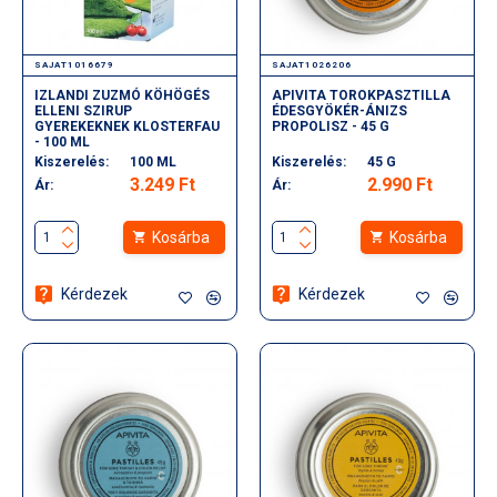
SAJAT1016679
SAJAT1026206
IZLANDI ZUZMÓ KÖHÖGÉS
APIVITA TOROKPASZTILLA
ELLENI SZIRUP
ÉDESGYÖKÉR-ÁNIZS
GYEREKEKNEK KLOSTERFAU
PROPOLISZ - 45 G
- 100 ML
Kiszerelés:
100 ML
Kiszerelés:
45 G
3.249 Ft
2.990 Ft
Ár:
Ár:
Kosárba
Kosárba
Kérdezek
Kérdezek