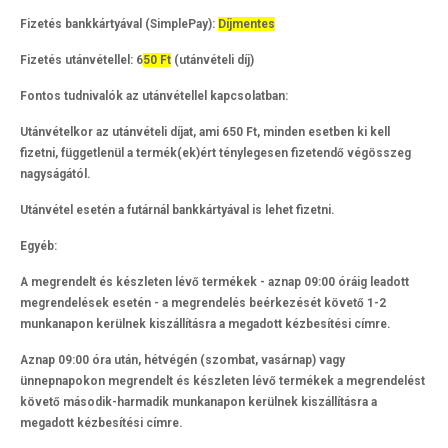
Fizetés bankkártyával (SimplePay):
Díjmentes
Fizetés utánvétellel:
6
50 Ft
(utánvételi díj)
Fontos tudnivalók az utánvétellel kapcsolatban:
Utánvételkor az utánvételi díjat, ami 650 Ft, minden esetben ki kell
fizetni, függetlenül a termék(ek)ért ténylegesen fizetendő végösszeg
nagyságától.
Utánvétel esetén a futárnál bankkártyával is lehet fizetni.
Egyéb:
A megrendelt és készleten lévő termékek - aznap 09:00 óráig leadott
megrendelések esetén - a megrendelés beérkezését követő 1-2
munkanapon kerülnek kiszállításra a megadott kézbesítési címre.
Aznap 09:00 óra után, hétvégén (szombat, vasárnap) vagy
ünnepnapokon megrendelt és készleten lévő termékek a megrendelést
követő második-harmadik munkanapon kerülnek kiszállításra a
megadott kézbesítési címre.