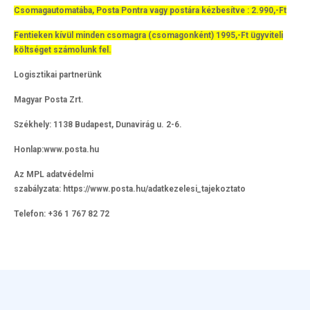
Csomagautomatába, Posta Pontra vagy postára kézbesítve : 2.990,-Ft
Fentieken kívül minden csomagra (csomagonként) 1995,-Ft ügyviteli
költséget számolunk fel.
Logisztikai partnerünk
Magyar Posta Zrt.
Székhely: 1138 Budapest, Dunavirág u. 2-6.
Honlap:www.posta.hu
Az MPL adatvédelmi
szabályzata: https://www.posta.hu/adatkezelesi_tajekoztato
Telefon: +36 1 767 82 72