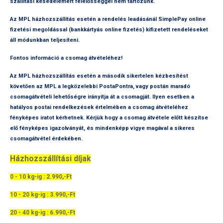
szállítási késedelemért felelősséggel nem tartozunk.
Az MPL házhozszállítás esetén a rendelés leadásánál SimplePay online
fizetési megoldással (bankkártyás online fizetés) kifizetett rendeléseket
áll módunkban teljesíteni.
Fontos információ a csomag átvételéhez!
Az MPL házhozszállítás esetén a második sikertelen kézbesítést
követően az MPL a legközelebbi PostaPontra, vagy postán maradó
csomagátvételi lehetőségre irányítja át a csomagját. Ilyen esetben a
hatályos postai rendelkezések értelmében a csomag átvételéhez
fényképes iratot kérhetnek. Kérjük hogy a csomag átvétele előtt készítse
elő fényképes igazolványát, és mindenképp vigye magával a sikeres
csomagátvétel érdekében.
Házhozszállítási díjak
0 - 10 kg-ig : 2.990,-Ft
10 - 20 kg-ig : 3.990,-Ft
20 - 40 kg-ig : 6.990,-Ft