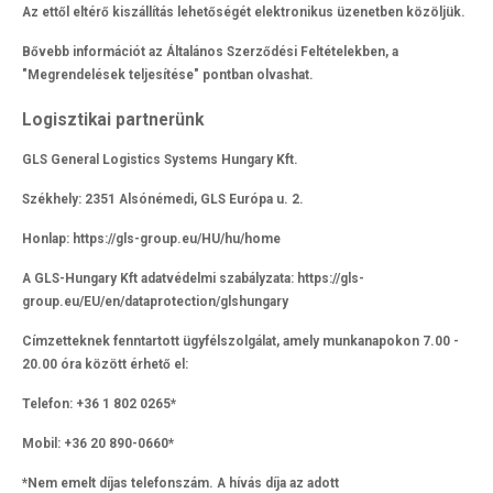
Az ettől eltérő kiszállítás lehetőségét elektronikus üzenetben közöljük.
Bővebb információt az Általános Szerződési Feltételekben, a
"Megrendelések teljesítése" pontban olvashat.
Logisztikai partnerünk
GLS General Logistics Systems Hungary Kft.
Székhely: 2351 Alsónémedi, GLS Európa u. 2.
Honlap: https://gls-group.eu/HU/hu/home
A GLS-Hungary Kft adatvédelmi szabályzata: https://gls-
group.eu/EU/en/dataprotection/glshungary
Címzetteknek fenntartott ügyfélszolgálat, amely munkanapokon 7.00 -
20.00 óra között érhető el:
Telefon: +36 1 802 0265*
Mobil: +36 20 890-0660*
*Nem emelt díjas telefonszám. A hívás díja az adott