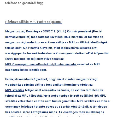
telefonszolgáltatótól függ.
Házhozszállítás MPL Futárszolgálattal:
Magyarország Kormánya a 335/2012. (XII. 4.) Kormányrendelet (Postai
kormányrendelet) módosítását követően 2024. március 28-tól minden
magyarországi webshop esetében előírja az MPL szállítási lehetőségek
felajánlását. A A Pharma Kígyó Kft, mint jogkövető vállalkozás a
w
ww.kigyopatika.hu
webáruházban a Kormányrendeletben előírt időponttól
(2024. március 28-tól) elérhetővé teszi az
MPL Csomagautomata/PostaPont/Postán maradó
, valamint az MPL
házhozszállítás lehetőségét.
Felhívjuk vásárlóink figyelmét, hogy mivel minden magyarországi
webáruház számára előírja a fent említett Kormányrendelet az
MPL szállítás
felajánlását a vásárlók számára, ez extrém terhelésnek
teheti ki az MPL hálózatát. Így a webshopban jelzett szállítási időt MPL
szállítás választása esetén nem tudjuk garantálni. MPL szállítás esetén a
csomagok feladása hetente egyszer, szerdánként történik. A tényleges
kézbesítési időre befolyásunk nincs. Az esetleges több munkanapos