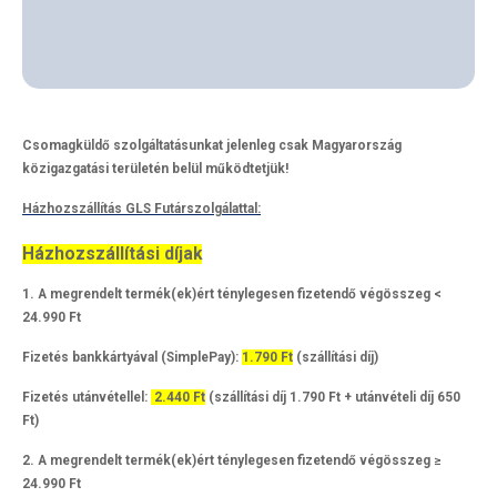
Csomagküldő szolgáltatásunkat jelenleg csak Magyarország
közigazgatási területén belül működtetjük!
Házhozszállítás GLS Futárszolgálattal:
Házhozszállítási díjak
1. A megrendelt termék(ek)ért ténylegesen fizetendő végösszeg <
24.990 Ft
Fizetés bankkártyával (SimplePay):
1.790 Ft
(szállítási díj)
Fizetés utánvétellel:
2.440
Ft
(szállítási díj 1.790 Ft + utánvételi díj 650
Ft)
2. A megrendelt termék(ek)ért ténylegesen fizetendő végösszeg ≥
24.990 Ft