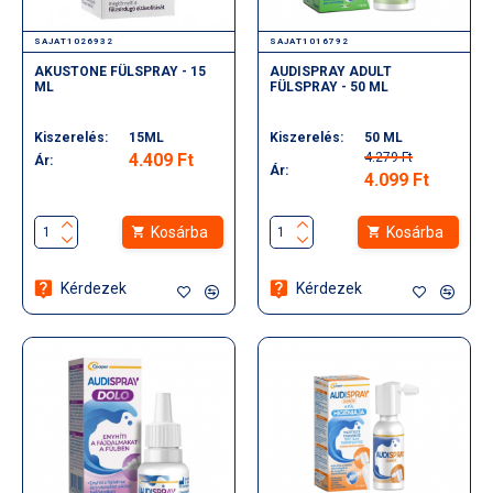
SAJAT1026932
SAJAT1016792
AKUSTONE FÜLSPRAY - 15
AUDISPRAY ADULT
ML
FÜLSPRAY - 50 ML
Kiszerelés:
15ML
Kiszerelés:
50 ML
4.409 Ft
4.279 Ft
Ár:
Ár:
4.099 Ft
Kosárba
Kosárba
Kérdezek
Kérdezek