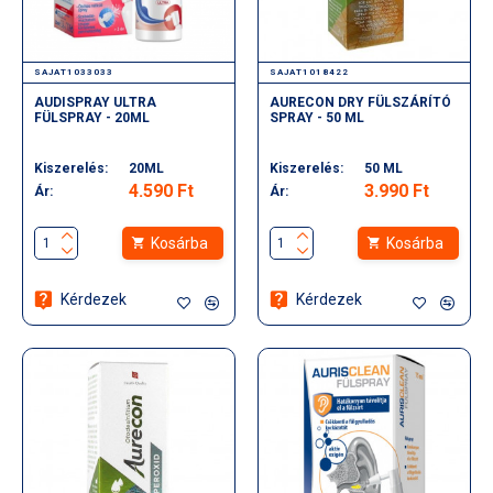
SAJAT1033033
SAJAT1018422
AUDISPRAY ULTRA
AURECON DRY FÜLSZÁRÍTÓ
FÜLSPRAY - 20ML
SPRAY - 50 ML
Kiszerelés:
20ML
Kiszerelés:
50 ML
4.590 Ft
3.990 Ft
Ár:
Ár:
Kosárba
Kosárba
Kérdezek
Kérdezek