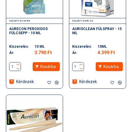
SAJAT1014345
SAJAT1028122
AURECON PEROXIDOS
AURISCLEAN FÜLSPRAY - 15
FÜLCSEPP - 10 ML
ML
Kiszerelés:
10 ML
Kiszerelés:
15ML
3.790 Ft
4.399 Ft
Ár:
Ár:
Kosárba
Kosárba
Kérdezek
Kérdezek