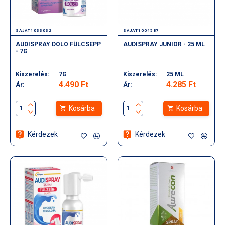
SAJAT1033032
SAJAT1004587
AUDISPRAY DOLO FÜLCSEPP
AUDISPRAY JUNIOR - 25 ML
- 7G
Kiszerelés:
7G
Kiszerelés:
25 ML
4.490 Ft
4.285 Ft
Ár:
Ár:
Kosárba
Kosárba
Kérdezek
Kérdezek