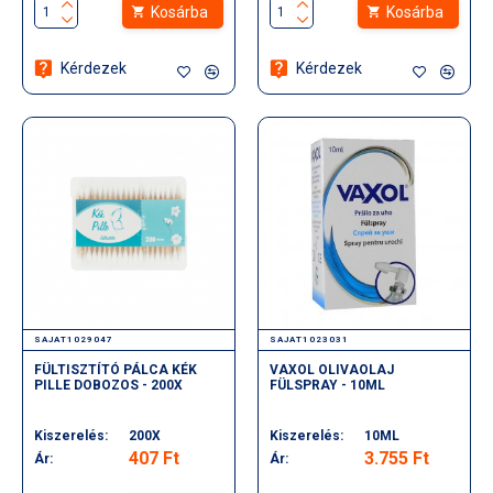
Kosárba
Kosárba
Kérdezek
Kérdezek
SAJAT1029047
SAJAT1023031
FÜLTISZTÍTÓ PÁLCA KÉK
VAXOL OLIVAOLAJ
PILLE DOBOZOS - 200X
FÜLSPRAY - 10ML
Kiszerelés:
200X
Kiszerelés:
10ML
407 Ft
3.755 Ft
Ár:
Ár: