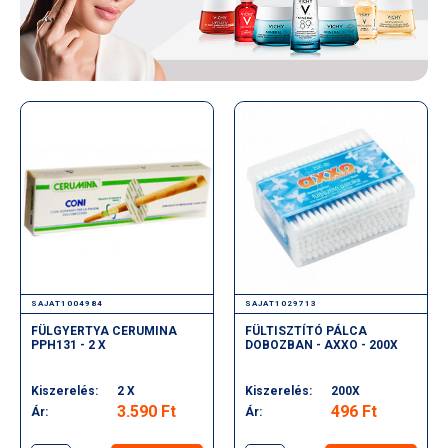
SAJAT1004984
SAJAT1029713
FÜLGYERTYA CERUMINA
FÜLTISZTÍTÓ PÁLCA
PPH131 - 2 X
DOBOZBAN - AXXO - 200X
Kiszerelés:
2 X
Kiszerelés:
200X
3.590 Ft
496 Ft
Ár:
Ár: