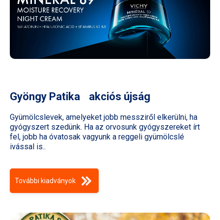
Gyöngy Patika akciós újság
Gyümölcslevek, amelyeket jobb messziről elkerülni, ha
gyógyszert szedünk. Ha az orvosunk gyógyszereket írt
fel, jobb ha óvatosak vagyunk a reggeli gyümölcslé
ivással is..
További kiadványok