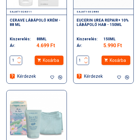
SAJAT1026311
SAJAT1032880
CERAVE LÁBÁPOLÓ KRÉM -
EUCERIN UREA REPAIR+ 10%
88 ML
LÁBÁPOLÓ HAB - 150ML
Kiszerelés:
88ML
Kiszerelés:
150ML
4.699 Ft
5.990 Ft
Ár:
Ár:
Kosárba
Kosárba
Kérdezek
Kérdezek