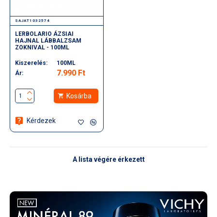
SAJAT1032574
LERBOLARIO ÁZSIAI
HAJNAL LÁBBALZSAM
ZOKNIVAL - 100ML
Kiszerelés:
100ML
7.990 Ft
Ár:
Kosárba
Kérdezek
A lista végére érkezett