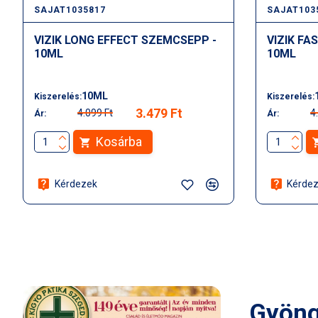
SAJAT1035817
SAJAT103
VIZIK LONG EFFECT SZEMCSEPP -
VIZIK FA
10ML
10ML
10ML
Kiszerelés:
Kiszerelés:
3.479 Ft
4.099 Ft
4
Ár:
Ár:
Kosárba
Kérdezek
Kérde
Gyön