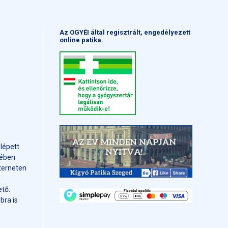
Az OGYÉI által regisztrált, engedélyezett
online patika.
 lépett
mében
terneten
tő.
bra is