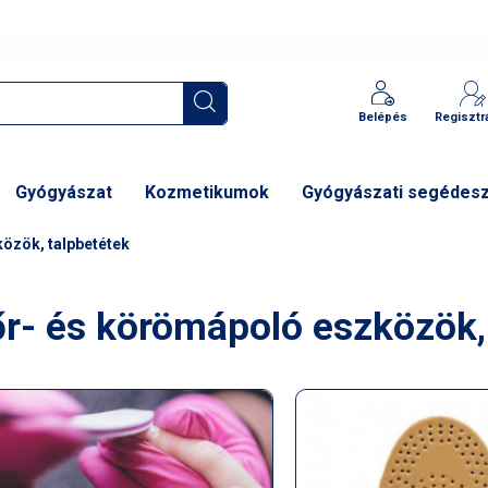
Belépés
Regisztr
Gyógyászat
Kozmetikumok
Gyógyászati segédes
özök, talpbetétek
r- és körömápoló eszközök,