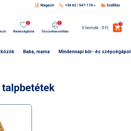
Magazin
+36 62 / 547-174
Szállítás
0
0
0
0 termék - 0 Ft
áció
Kívánságlista
Összehasonlítás
zközök
Baba, mama
Mindennapi bőr- és szépségápol
 talpbetétek