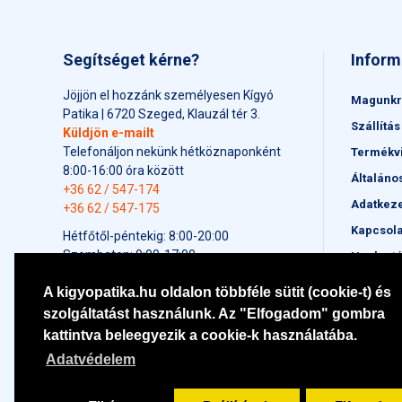
Segítséget kérne?
Inform
Jöjjön el hozzánk személyesen Kígyó
Magunkr
Patika | 6720 Szeged, Klauzál tér 3.
Szállítás
Küldjön e-mailt
Telefonáljon nekünk hétköznaponként
Termékv
8:00-16:00 óra között
Általáno
+36 62 / 547-174
Adatkeze
+36 62 / 547-175
Kapcsola
Hétfőtől-péntekig: 8:00-20:00
Szombaton: 9:00-17:00
Honlapt
Vasárnap: 9:00-17:00
A kigyopatika.hu oldalon többféle sütit (cookie-t) és
Ünnepnapokon: 9:00-17:00
szolgáltatást használunk. Az "Elfogadom" gombra
kattintva beleegyezik a cookie-k használatába.
Adatvédelem