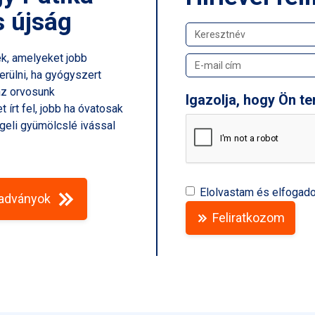
s újság
k, amelyeket jobb
erülni, ha gyógyszert
az orvosunk
Igazolja, hogy Ön t
 írt fel, jobb ha óvatosak
geli gyümölcslé ivással
Elolvastam és elfogad
iadványok
Feliratkozom