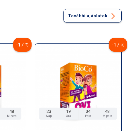
További ajánlatok
-17 %
-17 %
46
23
19
04
46
M.perc
Nap
Óra
Perc
M.perc