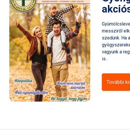
akció
Gyümölcsleve
messziről elk
szedünk. Ha 
gyógyszereket
vagyunk a reg
is..
További k