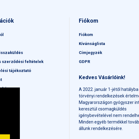
ációk
Fiókom
ól
Fiókom
Kívánságlista
isszaküldés
Címjegyzék
s szerződési feltételek
GDPR
lési tájékoztató
Kedves Vásárlóink!
t
érkép
A 2022. január 1-jétől hatályba
törvényi rendelkezések értel
Magyarországon gyógyszer in
keresztül csomagküldés
igénybevételével nem rendelhe
Minden egyéb termékkel továb
állunk rendelkezésére.