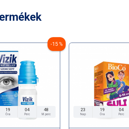
termékek
-15 %
19
04
46
23
19
04
Óra
Perc
M.perc
Nap
Óra
Perc