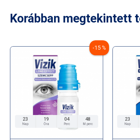
Korábban megtekintett 
-15 %
23
19
04
46
23
Nap
Óra
Perc
M.perc
Nap