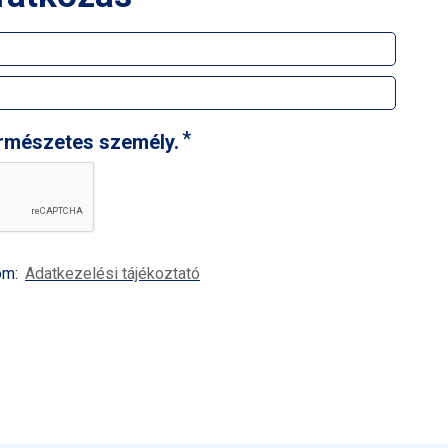
ermészetes személy.
om:
Adatkezelési tájékoztató