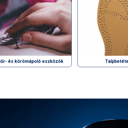
Bőr- és körömápoló eszközök
Talpbetét