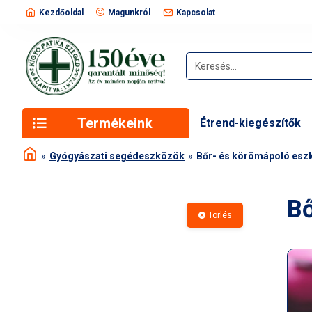
Kezdőoldal
Magunkról
Kapcsolat
Termékeink
Étrend-kiegészítők
Gyógyászati segédeszközök
Bőr- és körömápoló eszk
Bő
Törlés