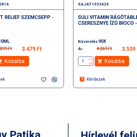
5816
SAJAT1033424
ST RELIEF SZEMCSEPP -
SULI VITAMIN RÁGÓTAB
CSERESZNYE ÍZŰ BIOCO -
10ML
90X
Kiszerelés:
3.479 Ft
3.539 
.099 Ft
4.269 Ft
Ár:
Kosárba
Kosárba
zek
Kérdezek
gy Patika
Hírlevél fel