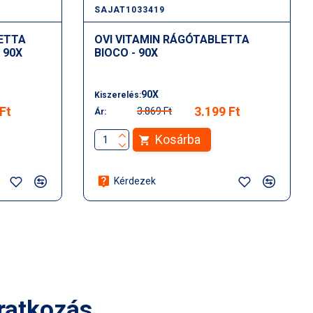
SAJAT1033419
LETTA
OVI VITAMIN RÁGÓTABLETTA
 90X
BIOCO - 90X
90X
Kiszerelés:
Ft
3.199 Ft
3.869 Ft
Ár:
Kosárba
Kérdezek
iratkozás