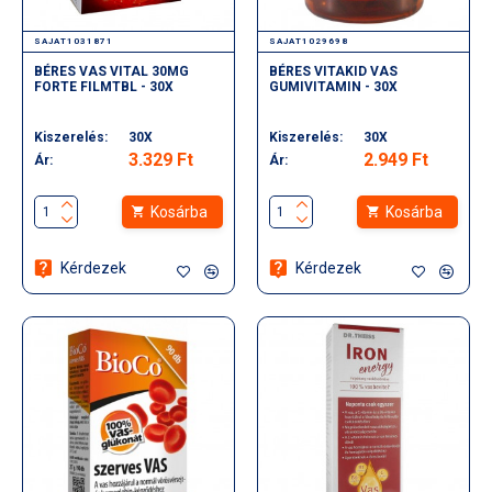
SAJAT1031871
SAJAT1029698
BÉRES VAS VITAL 30MG
BÉRES VITAKID VAS
FORTE FILMTBL - 30X
GUMIVITAMIN - 30X
Kiszerelés:
30X
Kiszerelés:
30X
3.329 Ft
2.949 Ft
Ár:
Ár:
Kosárba
Kosárba
Kérdezek
Kérdezek