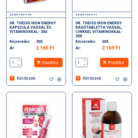
SAJAT1031195
SAJAT1032171
DR. THEISS IRON ENERGY
DR. THEISS IRON ENERGY
KAPSZULA VASSAL ÉS
RÁGÓTABLETTA VASSAL,
VITAMINOKKAL- 30X
CINKKEL VITAMINOKKAL -
30X
Kiszerelés:
30X
Kiszerelés:
30X
2.165 Ft
2.169 Ft
Ár:
Ár:
Kosárba
Kosárba
Kérdezek
Kérdezek