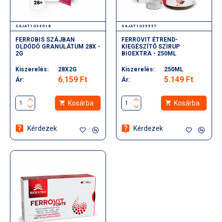
SAJAT1034018
SAJAT1035597
FERROBIS SZÁJBAN
FERROVIT ÉTREND-
OLDÓDÓ GRANULÁTUM 28X -
KIEGÉSZÍTŐ SZIRUP
2G
BIOEXTRA - 250ML
Kiszerelés:
28X2G
Kiszerelés:
250ML
6.159 Ft
5.149 Ft
Ár:
Ár:
Kosárba
Kosárba
Kérdezek
Kérdezek