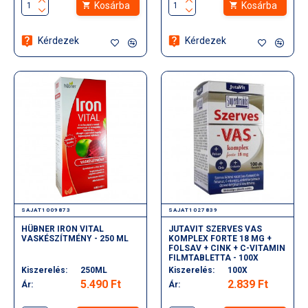
Kosárba
Kosárba
Kérdezek
Kérdezek
SAJAT1009873
SAJAT1027839
HÜBNER IRON VITAL
JUTAVIT SZERVES VAS
VASKÉSZÍTMÉNY - 250 ML
KOMPLEX FORTE 18 MG +
FOLSAV + CINK + C-VITAMIN
FILMTABLETTA - 100X
Kiszerelés:
250ML
Kiszerelés:
100X
5.490 Ft
2.839 Ft
Ár:
Ár: