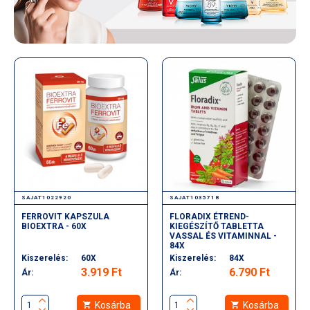
SAJAT1022920
SAJAT1035718
FERROVIT KAPSZULA
FLORADIX ÉTREND-
BIOEXTRA - 60X
KIEGÉSZÍTŐ TABLETTA
VASSAL ÉS VITAMINNAL -
84X
Kiszerelés:
60X
Kiszerelés:
84X
3.919 Ft
6.790 Ft
Ár:
Ár:
Kosárba
Kosárba