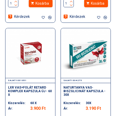
Kosárba
Kosárba
Kérdezek
Kérdezek
SAJAT1031051
SAJAT1034275
LXR VAS+FOLÁT RETARD
NATURTANYA VAS-
KOMPLEX KAPSZULA ÚJ - 60
BISZGLICINÁT KAPSZULA -
X
30X
Kiszerelés:
60 X
Kiszerelés:
30X
3.900 Ft
3.190 Ft
Ár:
Ár: