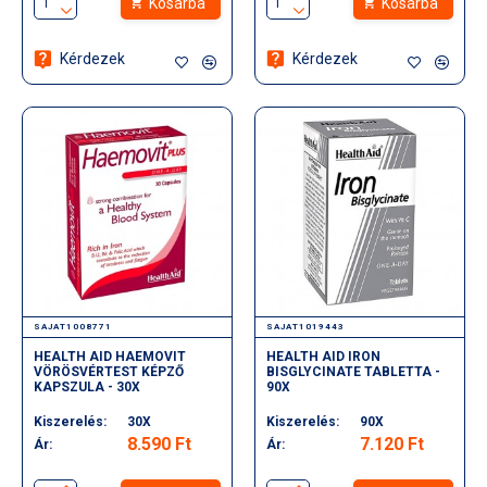
Kosárba
Kosárba
Kérdezek
Kérdezek
SAJAT1008771
SAJAT1019443
HEALTH AID HAEMOVIT
HEALTH AID IRON
VÖRÖSVÉRTEST KÉPZŐ
BISGLYCINATE TABLETTA -
KAPSZULA - 30X
90X
Kiszerelés:
30X
Kiszerelés:
90X
8.590 Ft
7.120 Ft
Ár:
Ár: