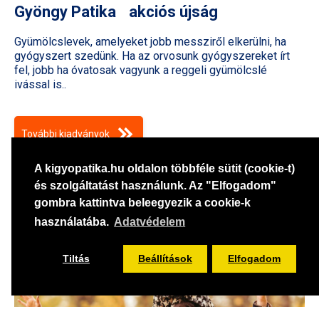
Gyöngy Patika akciós újság
Gyümölcslevek, amelyeket jobb messziről elkerülni, ha
gyógyszert szedünk. Ha az orvosunk gyógyszereket írt
fel, jobb ha óvatosak vagyunk a reggeli gyümölcslé
ivással is..
További kiadványok
A kigyopatika.hu oldalon többféle sütit (cookie-t)
és szolgáltatást használunk. Az "Elfogadom"
gombra kattintva beleegyezik a cookie-k
használatába.
Adatvédelem
Tiltás
Beállítások
Elfogadom
Szűrés