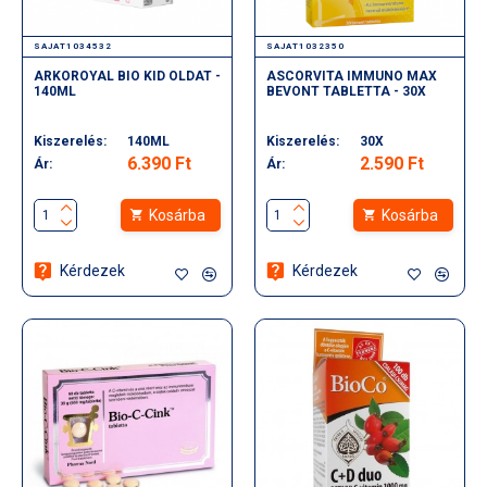
SAJAT1034532
SAJAT1032350
ARKOROYAL BIO KID OLDAT -
ASCORVITA IMMUNO MAX
140ML
BEVONT TABLETTA - 30X
Kiszerelés:
140ML
Kiszerelés:
30X
6.390 Ft
2.590 Ft
Ár:
Ár:
Kosárba
Kosárba
Kérdezek
Kérdezek