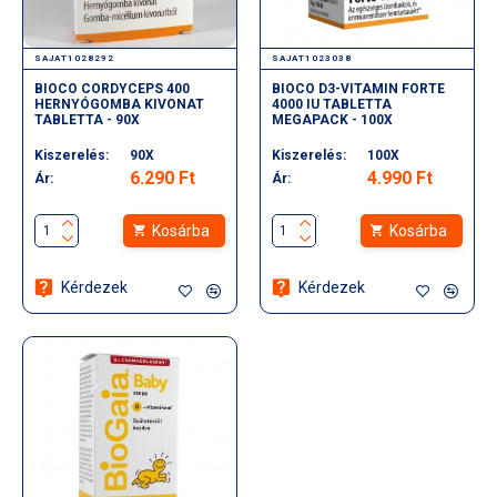
SAJAT1028292
SAJAT1023038
BIOCO CORDYCEPS 400
BIOCO D3-VITAMIN FORTE
HERNYÓGOMBA KIVONAT
4000 IU TABLETTA
TABLETTA - 90X
MEGAPACK - 100X
Kiszerelés:
90X
Kiszerelés:
100X
6.290 Ft
4.990 Ft
Ár:
Ár:
Kosárba
Kosárba
Kérdezek
Kérdezek