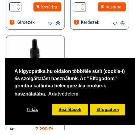
Kosárba
Kosárba
Kérdezek
Kérdezek
A kigyopatika.hu oldalon többféle sütit (cookie-t)
és szolgáltatást használunk. Az "Elfogadom"
gombra kattintva beleegyezik a cookie-k
használatába.
Adatvédelem
SAJAT1019139
HEALTH AID ECHINACEA
CSEPP GYEREKEKNEK - 50ML
Tiltás
Beállítások
Elfogadom
Szűrés
Kiszerelés:
50ML
7.290 Ft
Ár: