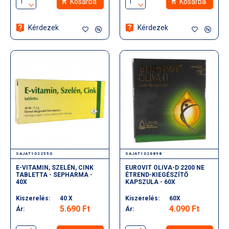
Kosárba
Kosárba
Kérdezek
Kérdezek
SAJAT1022550
SAJAT1026898
E-VITAMIN, SZELÉN, CINK
EUROVIT OLIVA-D 2200 NE
TABLETTA - SEPHARMA -
ÉTREND-KIEGÉSZÍTŐ
40X
KAPSZULA - 60X
Kiszerelés:
40 X
Kiszerelés:
60X
5.690 Ft
4.090 Ft
Ár:
Ár: