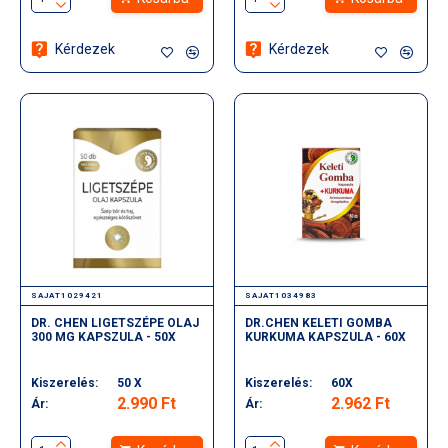
Kérdezek
Kérdezek
SAJAT1029421
SAJAT1034983
DR. CHEN LIGETSZÉPE OLAJ
DR.CHEN KELETI GOMBA
300 MG KAPSZULA - 50X
KURKUMA KAPSZULA - 60X
Kiszerelés:
50 X
Kiszerelés:
60X
2.990 Ft
2.962 Ft
Ár:
Ár: