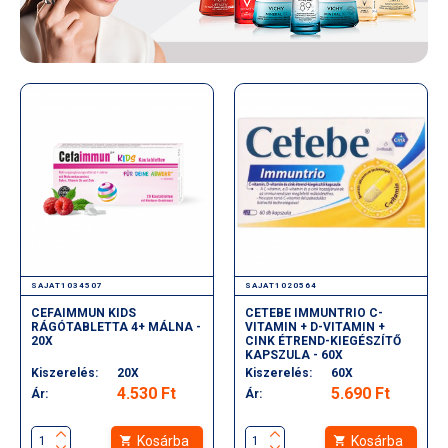
SAJAT1034507
SAJAT1020564
CEFAIMMUN KIDS
CETEBE IMMUNTRIO C-
RÁGÓTABLETTA 4+ MÁLNA -
VITAMIN + D-VITAMIN +
20X
CINK ÉTREND-KIEGÉSZÍTŐ
KAPSZULA - 60X
Kiszerelés:
20X
Kiszerelés:
60X
4.530 Ft
5.690 Ft
Ár:
Ár:
Kosárba
Kosárba