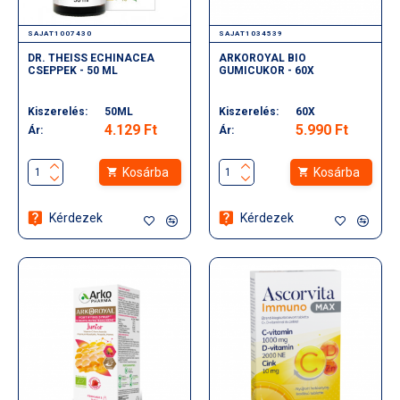
SAJAT1007430
SAJAT1034539
DR. THEISS ECHINACEA
ARKOROYAL BIO
CSEPPEK - 50 ML
GUMICUKOR - 60X
Kiszerelés:
50ML
Kiszerelés:
60X
4.129 Ft
5.990 Ft
Ár:
Ár:
Kosárba
Kosárba
Kérdezek
Kérdezek