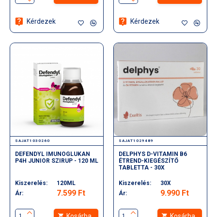
Kérdezek
Kérdezek
SAJAT1030260
SAJAT1029489
DEFENDYL IMUNOGLUKAN
DELPHYS D-VITAMIN B6
P4H JUNIOR SZIRUP - 120 ML
ÉTREND-KIEGÉSZÍTŐ
TABLETTA - 30X
Kiszerelés:
120ML
Kiszerelés:
30X
7.599 Ft
9.990 Ft
Ár:
Ár:
Kosárba
Kosárba