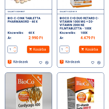
SAJAT1004807
SAJAT1025619
BIO-C-CINK TABLETTA
BIOCO C+D DUO RETARD C-
PHARMANORD - 60 X
VITAMIN 1000 MG + D3-
VITAMIN 2000 NE
FILMTABLETTA - 100X
Kiszerelés:
60 X
Kiszerelés:
100X
2.990 Ft
4.479 Ft
Ár:
Ár:
Kosárba
Kosárba
Kérdezek
Kérdezek