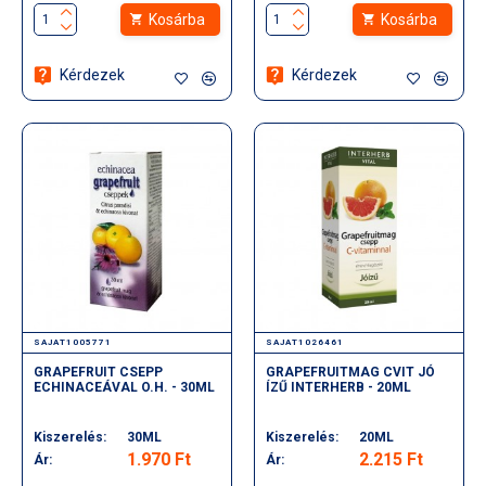
Kosárba
Kosárba
Kérdezek
Kérdezek
SAJAT1005771
SAJAT1026461
GRAPEFRUIT CSEPP
GRAPEFRUITMAG CVIT JÓ
ECHINACEÁVAL O.H. - 30ML
ÍZŰ INTERHERB - 20ML
Kiszerelés:
30ML
Kiszerelés:
20ML
1.970 Ft
2.215 Ft
Ár:
Ár: