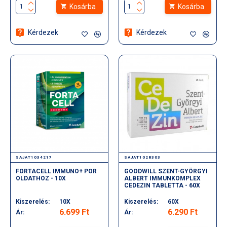
Kosárba
Kosárba
Kérdezek
Kérdezek
SAJAT1034217
SAJAT1028303
FORTACELL IMMUNO+ POR
GOODWILL SZENT-GYÖRGYI
OLDATHOZ - 10X
ALBERT IMMUNKOMPLEX
CEDEZIN TABLETTA - 60X
Kiszerelés:
10X
Kiszerelés:
60X
6.699 Ft
6.290 Ft
Ár:
Ár: