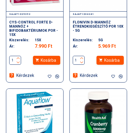
SAJAT1029392
SAJAT1034241
CYS-CONTROL FORTE D-
FLONIVIN D-MANNÓZ
MANNÓZ +
ÉTRENDKIEGÉSZÍTŐ POR 10X
BIFIDOBAKTÉRIUMOK POR -
- 5G
15X
Kiszerelés:
15X
Kiszerelés:
5G
7.990 Ft
5.969 Ft
Ár:
Ár:
Kosárba
Kosárba
Kérdezek
Kérdezek