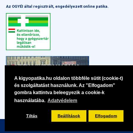
Az OGYÉI által regisztrált, engedélyezett online patika.
A kigyopatika.hu oldalon többféle sütit (cookie-t)
és szolgáltatást használunk. Az "Elfogadom"
gombra kattintva beleegyezik a cookie-k
használatába.
Adatvédelem
Tiltás
Beállítások
Elfogadom
Szűrés
Copyright © 2022-2026 | Pharma Kígyó Kft. | Minden jog fenntartva.