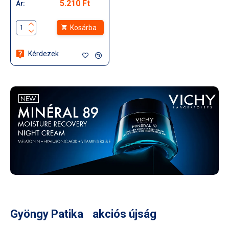
5.210 Ft
Ár:
Kosárba
Kérdezek
Gyöngy Patika akciós újság