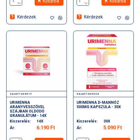
Kosárba
Kosárba
Kérdezek
Kérdezek
SAJAT1034517
SAJAT1035534
URIMENNA
URIMENNA D-MANNÓZ
ARANYVESSZŐVEL
500MG KAPSZULA - 30X
SZÁJBAN OLDÓDÓ
GRANULÁTUM - 14X
Kiszerelés:
14X
Kiszerelés:
30X
6.190 Ft
5.090 Ft
Ár:
Ár: