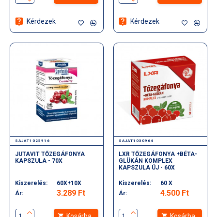
Kérdezek
Kérdezek
SAJAT1025916
SAJAT1030964
JUTAVIT TŐZEGÁFONYA
LXR TŐZEGÁFONYA +BÉTA-
KAPSZULA - 70X
GLÜKÁN KOMPLEX
KAPSZULA ÚJ - 60X
Kiszerelés:
60X+10X
Kiszerelés:
60 X
3.289 Ft
4.500 Ft
Ár:
Ár:
Kosárba
Kosárba