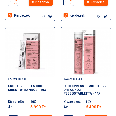
Kosárba
Kosárba
Kérdezek
Kérdezek
SAJAT1033160
SAJAT1033618
UROEXPRESS FEMIDOC
UROEXPRESS FEMIDOC FIZZ
DIREKT D-MANNÓZ - 10X
D-MANNÓZ
PEZSGŐTABLETTA - 14X
Kiszerelés:
10X
Kiszerelés:
14X
5.990 Ft
6.490 Ft
Ár:
Ár: