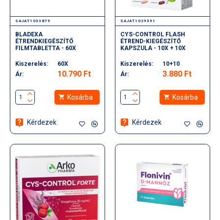
SAJAT1033879
SAJAT1029391
BLADEXA
CYS-CONTROL FLASH
ÉTRENDKIEGÉSZÍTŐ
ÉTREND-KIEGÉSZÍTŐ
FILMTABLETTA - 60X
KAPSZULA - 10X + 10X
Kiszerelés:
60X
Kiszerelés:
10+10
10.790 Ft
3.880 Ft
Ár:
Ár:
Kosárba
Kosárba
Kérdezek
Kérdezek