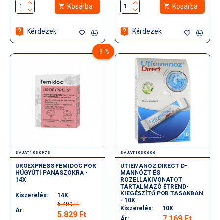
Kosárba
Kosárba
Kérdezek
Kérdezek
-9 %
SAJAT1030973
SAJAT1030606
UROEXPRESS FEMIDOC POR
UTIEMANOZ DIRECT D-
HÚGYÚTI PANASZOKRA -
MANNÓZT ÉS
14X
ROZELLAKIVONATOT
TARTALMAZÓ ÉTREND-
KIEGÉSZÍTŐ POR TASAKBAN
Kiszerelés:
14X
- 10X
6.409 Ft
Kiszerelés:
10X
Ár:
5.829 Ft
7.169 Ft
Ár: