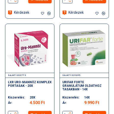
Kérdezek
Kérdezek
SAJAT1033772
SAJAT1029695
LXR URO-MANNÓZ KOMPLEX
URIFAR FORTE
PORTASAK - 20X
GRANULÁTUM OLDATHOZ
TASAKBAN - 14X
Kiszerelés:
20X
Kiszerelés:
14X
4.500 Ft
9.990 Ft
Ár:
Ár: