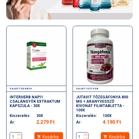
SAJAT1034824
SAJAT1027908
INTERHERB NAPI1
JUTAVIT TŐZEGÁFONYA 800
CSALÁNGYÖK EXTRAKTUM
MG + ARANYVESSZŐ
KAPSZULA - 30X
KIVONAT FILMTABLETTA -
100X
Kiszerelés:
30X
Kiszerelés:
100X
2.279 Ft
4.190 Ft
Ár:
Ár:
Kosárba
Kosárba