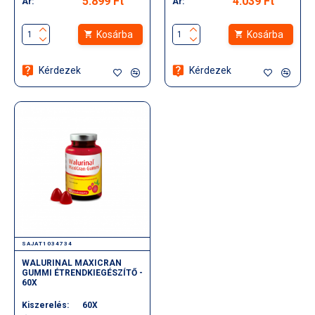
5.899 Ft
4.039 Ft
Ár:
Ár:
Kosárba
Kosárba
Kérdezek
Kérdezek
SAJAT1034734
WALURINAL MAXICRAN
GUMMI ÉTRENDKIEGÉSZÍTŐ -
60X
Kiszerelés:
60X