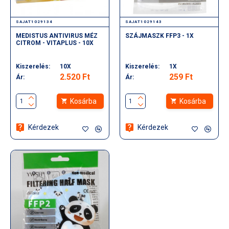
SAJAT1029134
SAJAT1029143
MEDISTUS ANTIVIRUS MÉZ
SZÁJMASZK FFP3 - 1X
CITROM - VITAPLUS - 10X
Kiszerelés:
10X
Kiszerelés:
1X
2.520 Ft
259 Ft
Ár:
Ár:
Kosárba
Kosárba
Kérdezek
Kérdezek