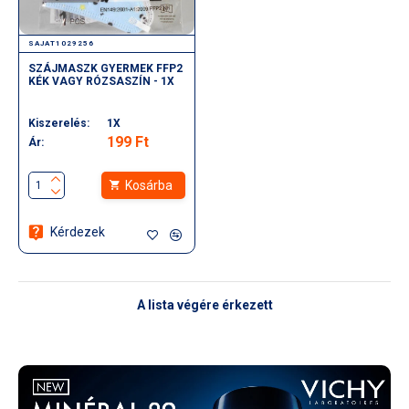
SAJAT1029256
SZÁJMASZK GYERMEK FFP2
KÉK VAGY RÓZSASZÍN - 1X
Kiszerelés:
1X
199 Ft
Ár:
Kosárba
Kérdezek
A lista végére érkezett