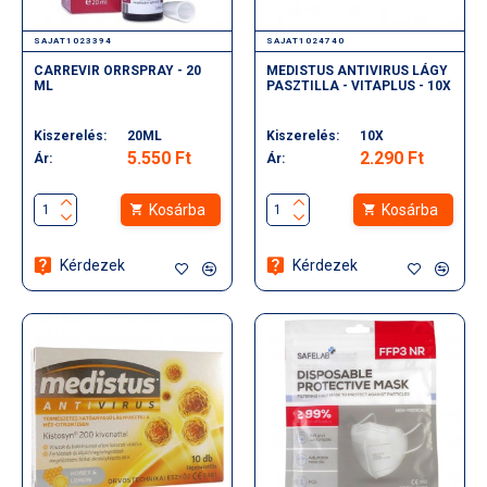
SAJAT1023394
SAJAT1024740
CARREVIR ORRSPRAY - 20
MEDISTUS ANTIVIRUS LÁGY
ML
PASZTILLA - VITAPLUS - 10X
Kiszerelés:
20ML
Kiszerelés:
10X
5.550 Ft
2.290 Ft
Ár:
Ár:
Kosárba
Kosárba
Kérdezek
Kérdezek