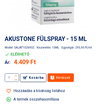
AKUSTONE FÜLSPRAY - 15 ML
Model:
SAJAT1026932
Kiszerelés:
15ML
Egységár:
293,93 Ft/ml
ELÉRHETŐ
4.409 Ft
Ár:
Kosárba
Kérdezek
Hozzáadás a kívánság listához
A termék összehasonlítása