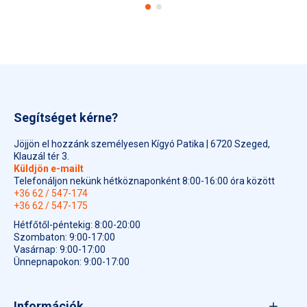
Nem alkalmazható szemben, orrban vagy a szájüregben.
Csecsemőknél történő alkalmazás esetén kérjen orvosi
tanácsot.
Csecsemőknél és gyermekek esetében körültekintő
alkalmazás javasolt.
Amennyiben a fülzsírdugó feloldására alkalmazzák a
Segítséget kérne?
készítményt, és a tünetek 5 napnál tovább tartanak, orvoshoz
kell fordulni.
Jöjjön el hozzánk személyesen Kígyó Patika | 6720 Szeged,
Klauzál tér 3.
Higiéniai megfontolásból a készítmény használata egy
Küldjön e-mailt
személynek javasolt.
Telefonáljon nekünk hétköznaponként 8:00-16:00 óra között
+36 62 / 547-174
+36 62 / 547-175
Hétfőtől-péntekig: 8:00-20:00
Szombaton: 9:00-17:00
Vasárnap: 9:00-17:00
Ünnepnapokon: 9:00-17:00
Információk