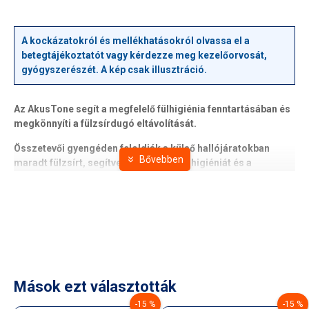
A kockázatokról és mellékhatásokról olvassa el a
betegtájékoztatót vagy kérdezze meg kezelőorvosát,
gyógyszerészét. A kép csak illusztráció.
Az AkusTone segít a megfelelő fülhigiénia fenntartásában és
megkönnyíti a fülzsírdugó eltávolítását.
Összetevői gyengéden feloldják a külső hallójáratokban
maradt fülzsírt, segítve a megfelelő fülhigiéniát és a
fülzsírdugó eltávolítását, illetve megelőzik annak
kialakulását.
Hatóanyag:
Olívaolaj, mandulaolaj, jojobaolaj
Összetétel:
Mások ezt választották
Olívaolaj, mandulaolaj, jojobaolaj, folyékony paraffin,
-15 %
-15 %
E‑vitamin, poliszorbát 80.