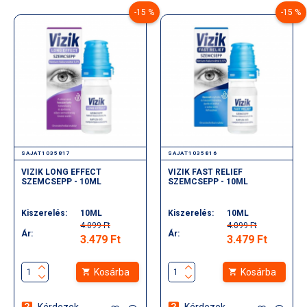
-15 %
-15 %
SAJAT1035817
SAJAT1035816
VIZIK LONG EFFECT
VIZIK FAST RELIEF
SZEMCSEPP - 10ML
SZEMCSEPP - 10ML
Kiszerelés:
10ML
Kiszerelés:
10ML
4.099 Ft
4.099 Ft
Ár:
Ár:
3.479 Ft
3.479 Ft
Kosárba
Kosárba
Kérdezek
Kérdezek