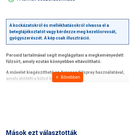
A kockázatokról és mellékhatásokról olvassa el a
betegtájékoztatót vagy kérdezze meg kezelőorvosát,
gyógyszerészét. A kép csak illusztráció.
Peroxid tartalmával segít meglágyítani a megkeményedett
fülzsírt, amely ezután könnyebben eltávolítható.
A művelet kiegészíthető az Aurecon fülspray használatával,
amely átöblíti a külső hallójáratot.
Mások ezt választották