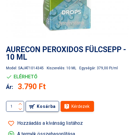
AURECON PEROXIDOS FÜLCSEPP -
10 ML
Model:
SAJAT1014345
Kiszerelés:
10 ML
Egységár:
379,00 Ft/ml
ELÉRHETŐ
3.790 Ft
Ár:
Kosárba
Kérdezek
Hozzáadás a kívánság listához
A termék összehasonlítása