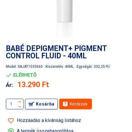
BABÉ DEPIGMENT+ PIGMENT
CONTROL FLUID - 40ML
Model:
SAJAT1033660
Kiszerelés:
40ML
Egységár:
332,25 Ft/
ELÉRHETŐ
13.290 Ft
Ár:
Kosárba
Kérdezek
Hozzáadás a kívánság listához
A termék összehasonlítása