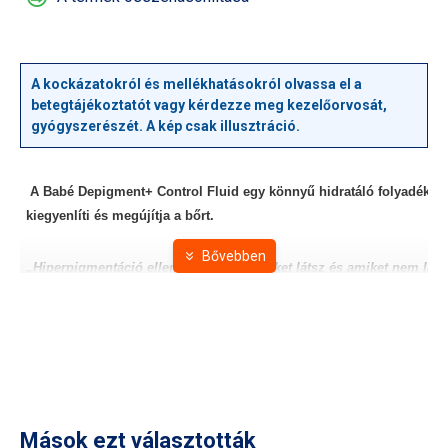
A kockázatokról és mellékhatásokról olvassa el a
betegtájékoztatót vagy kérdezze meg kezelőorvosát,
gyógyszerészét. A kép csak illusztráció.
A Babé Depigment+ Control Fluid egy könnyű hidratáló folyadék nap
kiegyenlíti és megújítja a bőrt.
„Hiperpigmentáció ellen, a foltokra, amiket látsz és amiket nem láts
Megújítja a bőrt az olyan összetevők kombinációjának köszönhetően
Hexylresorcinol, a liposzómás tejsav és a stabil C-vitamin. Napi ha
este alkalmazható az arcápolási rutin részeként, különösen a foltos
Formulája rövid távon javítja a bőr általános megjelenését és tónusá
Mások ezt választották
köszönhetően és ápolja a bőr mikrobiomját pre-posztbiotikus tart