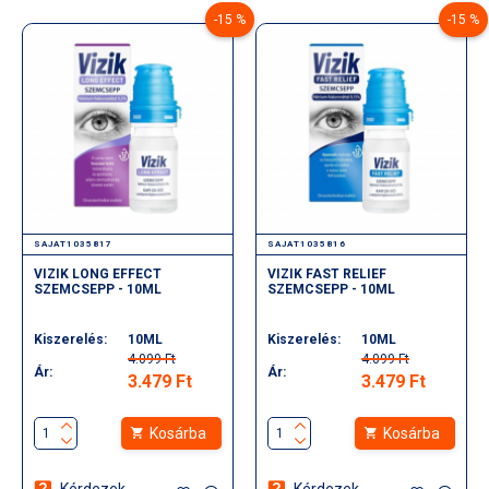
-15 %
-15 %
Használja naponta reggel és este tiszta, száraz bőrön. Az ujjbegyével
(arccsont, homlok, orr és áll), és finoman oszlassa el, amíg teljesen
SAJAT1035817
SAJAT1035816
VIZIK LONG EFFECT
VIZIK FAST RELIEF
SZEMCSEPP - 10ML
SZEMCSEPP - 10ML
Kiszerelés:
10ML
Kiszerelés:
10ML
4.099 Ft
4.099 Ft
Ár:
Ár:
3.479 Ft
3.479 Ft
Kosárba
Kosárba
Kérdezek
Kérdezek