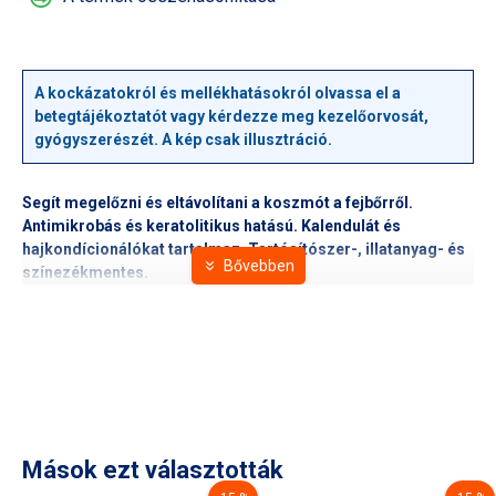
A kockázatokról és mellékhatásokról olvassa el a
betegtájékoztatót vagy kérdezze meg kezelőorvosát,
gyógyszerészét. A kép csak illusztráció.
Segít megelőzni és eltávolítani a koszmót a fejbőrről.
Antimikrobás és keratolitikus hatású. Kalendulát és
hajkondícionálókat tartalmaz. Tartósítószer-, illatanyag- és
színezékmentes.
Mások ezt választották