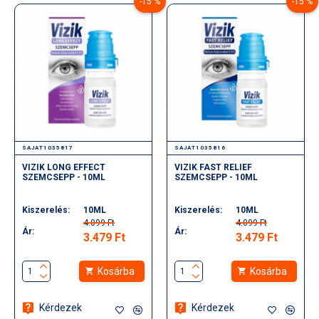
-15 %
-15 %
SAJAT1035817
SAJAT1035816
VIZIK LONG EFFECT
VIZIK FAST RELIEF
SZEMCSEPP - 10ML
SZEMCSEPP - 10ML
Kiszerelés:
10ML
Kiszerelés:
10ML
4.099 Ft
4.099 Ft
Ár:
Ár:
3.479 Ft
3.479 Ft
Kosárba
Kosárba
Kérdezek
Kérdezek