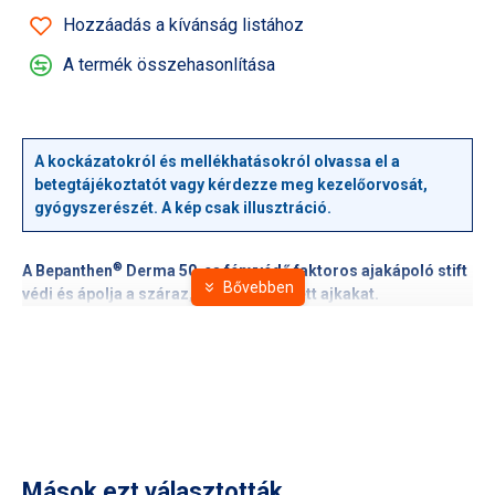
Hozzáadás a kívánság listához
A termék összehasonlítása
A kockázatokról és mellékhatásokról olvassa el a
betegtájékoztatót vagy kérdezze meg kezelőorvosát,
gyógyszerészét. A kép csak illusztráció.
®
A Bepanthen
Derma 50-es fényvédő faktoros ajakápoló stift
védi és ápolja a száraz, kicserepesedett ajkakat.
Mások ezt választották