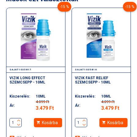
-15 %
-15 %
SAJAT1035817
SAJAT1035816
VIZIK LONG EFFECT
VIZIK FAST RELIEF
SZEMCSEPP - 10ML
SZEMCSEPP - 10ML
Kiszerelés:
10ML
Kiszerelés:
10ML
4.099 Ft
4.099 Ft
Ár:
Ár:
3.479 Ft
3.479 Ft
Kosárba
Kosárba