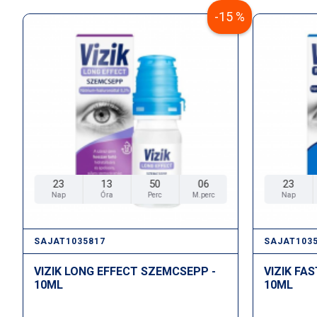
-15 %
23
13
50
06
23
Nap
Óra
Perc
M.perc
Nap
SAJAT1035817
SAJAT103
VIZIK LONG EFFECT SZEMCSEPP -
VIZIK FA
10ML
10ML