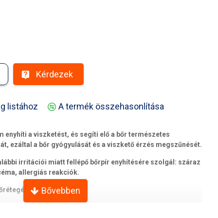
Kérdezek
g listához
A termék összehasonlítása
nyhíti a viszketést, és segíti elő a bőr természetes
t, ezáltal a bőr gyógyulását és a viszkető érzés megszűnését.
lábbi irritációi miatt fellépő bőrpír enyhítésére szolgál: száraz
céma, allergiás reakciók.
őrétegét.
 az irritációkkal szemben természetes védelmet nyújtó
ítve a viszketést és a bőrpírt, ugyanakkor elősegítve a bőr