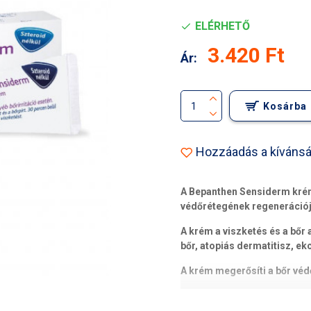
ELÉRHETŐ
3.420 Ft
Ár:
Kosárba
Hozzáadás a kívánsá
A Bepanthen Sensiderm krém e
védőrétegének regenerációjá
A krém a viszketés és a bőr a
bőr, atopiás dermatitisz, ek
A krém megerősíti a bőr véd
Ezáltal erősíti a bőr saját,
lipidrétegeit, ily módon enyh