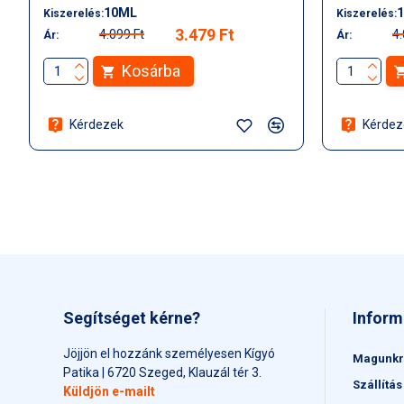
10ML
Kiszerelés:
Kiszerelés:
3.479 Ft
4.099 Ft
4.
Ár:
Ár:
Kosárba
Kérdezek
Kérdez
Segítséget kérne?
Inform
Jöjjön el hozzánk személyesen Kígyó
Magunkr
Patika | 6720 Szeged, Klauzál tér 3.
Szállítás
Küldjön e-mailt