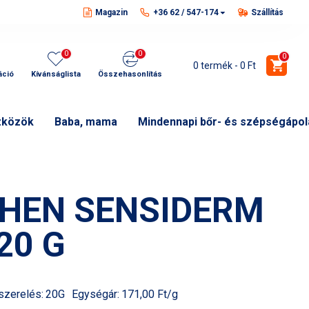
Magazin
+36 62 / 547-174
Szállítás
0
0
0
0 termék - 0 Ft
áció
Kívánságlista
Összehasonlítás
zközök
Baba, mama
Mindennapi bőr- és szépségápol
HEN SENSIDERM
20 G
szerelés:
20G
Egységár:
171,00 Ft/g