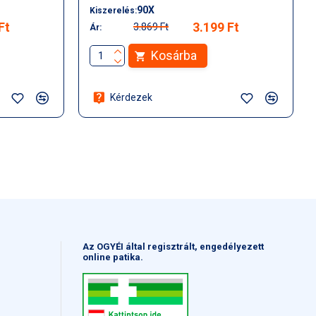
90X
Kiszerelés:
Ft
3.199 Ft
3.869 Ft
Ár:
Kosárba
Kérdezek
Az OGYÉI által regisztrált, engedélyezett
online patika.