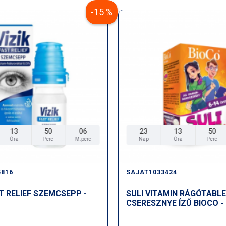
-15 %
13
50
06
23
13
50
Óra
Perc
M.perc
Nap
Óra
Perc
5816
SAJAT1033424
ST RELIEF SZEMCSEPP -
SULI VITAMIN RÁGÓTABL
CSERESZNYE ÍZŰ BIOCO -