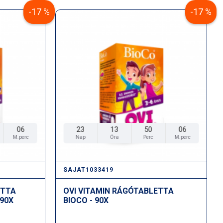
-17 %
-17 %
06
23
13
50
06
M.perc
Nap
Óra
Perc
M.perc
SAJAT1033419
ETTA
OVI VITAMIN RÁGÓTABLETTA
 90X
BIOCO - 90X