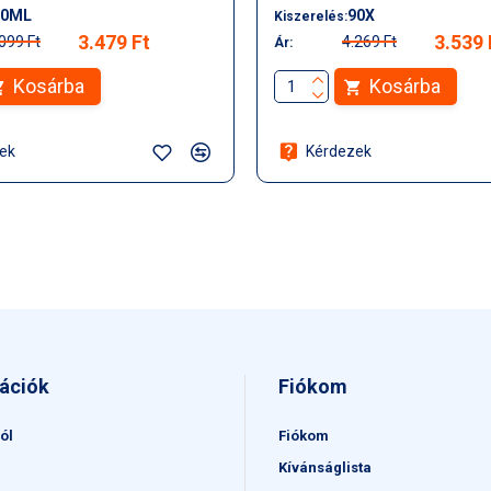
10ML
90X
Kiszerelés:
3.479 Ft
3.539 
099 Ft
4.269 Ft
Ár:
Kosárba
Kosárba
ek
Kérdezek
ációk
Fiókom
ól
Fiókom
Kívánságlista