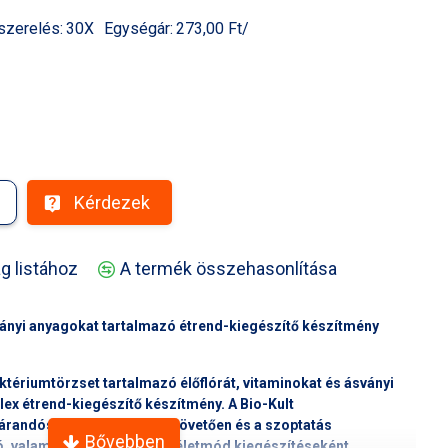
szerelés:
30X
Egységár:
273,00 Ft/
Kérdezek
g listához
A termék összehasonlítása
sványi anyagokat tartalmazó étrend-kiegészítő készítmény
aktériumtörzset tartalmazó élőflórát
, vitaminokat és ásványi
ex étrend-kiegészítő készítmény. A Bio-Kult
árandósság alatt, szülést követően és a szoptatás
ó, valamint az egészséges életmód kiegészítéseként.