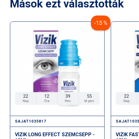
Mások ezt választották
-15 %
22
12
39
54
22
Nap
Óra
Perc
M.perc
Nap
SAJAT1035817
SAJAT103
VIZIK LONG EFFECT SZEMCSEPP -
VIZIK FA