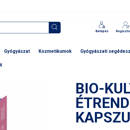
Belépés
Regisztr
Gyógyászat
Kozmetikumok
Gyógyászati segédes
X
BIO-KU
ÉTREND
KAPSZU