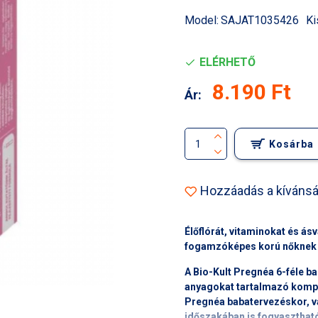
Model:
SAJAT1035426
Ki
ELÉRHETŐ
8.190 Ft
Ár:
Kosárba
Hozzáadás a kívánsá
Élőflórát, vitaminokat és á
fogamzóképes korú nőknek
A Bio-Kult Pregnéa
6-féle b
anyagokat tartalmazó kompl
Pregnéa
babatervezéskor, v
időszakában
is fogyaszthat