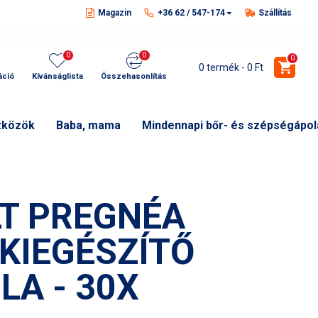
Magazin
+36 62 / 547-174
Szállítás
0
0
0
0 termék - 0 Ft
áció
Kívánságlista
Összehasonlítás
zközök
Baba, mama
Mindennapi bőr- és szépségápol
LT PREGNÉA
KIEGÉSZÍTŐ
LA - 30X