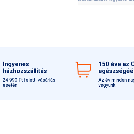
Olyan élő baktériumtörzseke
közegét.
A 6-féle élő baktériumtörzs
és folátot
.
Gluténmentes
Színezékmentes
Aromamentes
Ingyenes
150 éve az 
Növényi kapszula
házhozszállítás
egészségéé
ADAGOLÁS
24 990 Ft feletti vásárlás
Az év minden nap
esetén
vagyunk
A szo
Felnőttek
milliá
számára:
milliá
Váran
szedé
Várandósság:
fordul