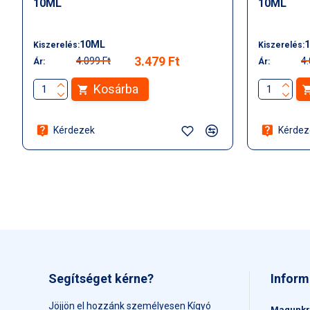
10ML
10ML
10ML
Kiszerelés:
Kiszerelés:
3.479 Ft
4.099 Ft
4.
Ár:
Ár:
Kosárba
Kérdezek
Kérdez
Segítséget kérne?
Inform
Jöjjön el hozzánk személyesen Kígyó
Magunkr