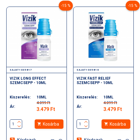
hatékony megoldás a szervezet komplex támogatására.
-15 %
-15 %
Ajánlott napi adag: 1 kapszula kevés folyadékkal, egyben
lenyelve.
- laktózmentes
- cukormentes
- GMO mentes
- titán-dioxid mentes
SAJAT1035817
SAJAT1035816
VIZIK LONG EFFECT
VIZIK FAST RELIEF
SZEMCSEPP - 10ML
SZEMCSEPP - 10ML
Kiszerelés:
10ML
Kiszerelés:
10ML
4.099 Ft
4.099 Ft
Ár:
Ár:
3.479 Ft
3.479 Ft
Kosárba
Kosárba
Kérdezek
Kérdezek