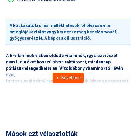
A kockázatokról és mellékhatásokról olvassa el a
betegtájékoztatót vagy kérdezze meg kezelőorvosát,
gyógyszerészét. A kép csak illusztráció.
A B-vitaminok vízben oldódó vitaminok, így a szervezet
nem tudja őket hosszú távon raktározni, mindennapi
pótlásuk elengedhetetlen. Vízoldékony vitaminokról lévén
szó,
fontos a napi szintű rendszeres pótlásuk, hiszen a szervezet
nem képes raktározni őket, s a felesleges mennyiség a
vizelettel távozik. Ennek köszönhetően a túladagolás
veszélye nem áll
fenn, azonban hiánybetegségek könnyen kialakulhatnak a
nem megfelelő mennyiségű napi bevitel esetén.
A 8-féle B-vitaminból Bioextra B-komplex plusz étrend-
kiegészítő
Mások ezt választották