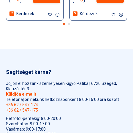
A Dr. Czeizel Multivitamin Várandósság 1 tablettában
megtalálható 6,73 mg vas a napi szükséglet közel felét
Kérdezek
Kérdezek
biztosítja.
- Gluténmentes
- Laktózmentes
- Cukormentes
A készítmény magas B-vitamin komplex és D3-vitamin
mennyiséget, valamint vasat, jódot, C-vitamint és E-vitamint
Segítséget kérne?
tartalmaz, amelyekről fontos tudni, hogy kizárólag egymás
felszívódását segítő összetevők.
Jöjjön el hozzánk személyesen Kígyó Patika | 6720 Szeged,
Klauzál tér 3.
Adagolás:
Küldjön e-mailt
Telefonáljon nekünk hétköznaponként 8:00-16:00 óra között
Naponta 1 db tablettát bőséges folyadékkal nyeljen le.
+36 62 / 547-174
+36 62 / 547-175
Figyelmeztetések:
Hétfőtől-péntekig: 8:00-20:00
Az ajánlott napi mennyiséget ne lépje túl.
Szombaton: 9:00-17:00
Vasárnap: 9:00-17:00
Tartsa elzárva gyermekek elől.