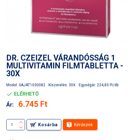
DR. CZEIZEL VÁRANDÓSSÁG 1
MULTIVITAMIN FILMTABLETTA -
30X
Model:
SAJAT1030082
Kiszerelés:
30X
Egységár:
224,83 Ft/db
ELÉRHETŐ
6.745 Ft
Ár:
Kosárba
Kérdezek