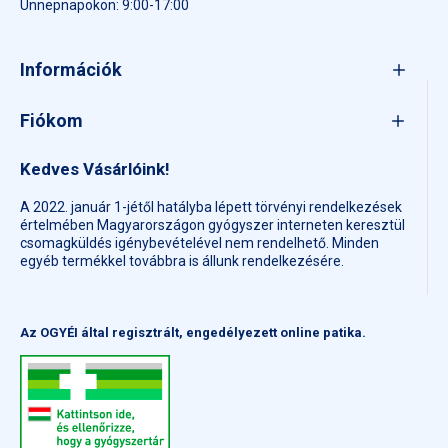
Ünnepnapokon: 9:00-17:00
A készítmény nem helyettesíti a kiegyensúlyozott, vegyes
étrendet és az egészséges életmódot.
Információk
A filmtabletták méretét csökkentették, hogy a kismamák
könnyebben le tudják nyelni.
Fiókom
Ha mégis nehézséget okozna, a perforálás mentén
kettétörhető.
Kedves Vásárlóink!
A tablettát rózsaszín filmbevonat borítja, amelynek az íze és
A 2022. január 1-jétől hatályba lépett törvényi rendelkezések
az illata is semleges.
értelmében Magyarországon gyógyszer interneten keresztül
csomagküldés igénybevételével nem rendelhető. Minden
Érdemes mindig bő folyadékkal bevennie.
egyéb termékkel továbbra is állunk rendelkezésére.
Egy doboz egy havi adagot, azaz 30 tablettát tartalmaz, amit
két, úgynevezett bliszter levélbe csomagoltak.
Az OGYÉI által regisztrált, engedélyezett online patika.
A bliszetereken is megtalálható a név, a gyártási szám, és a
lejárati idő is.