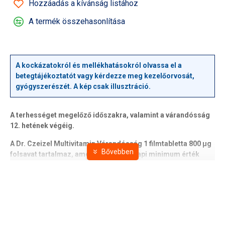
Hozzáadás a kívánság listához
A termék összehasonlítása
A kockázatokról és mellékhatásokról olvassa el a
betegtájékoztatót vagy kérdezze meg kezelőorvosát,
gyógyszerészét. A kép csak illusztráció.
A terhességet megelőző időszakra, valamint a várandósság
12. hetének végéig.
A Dr. Czeizel Multivitamin Várandósság 1 filmtabletta 800 µg
folsavat tartalmaz, amely az ajánlott napi minimum érték
400%-a.
Ráadásul a folsav az új összetételben 400 µg EXTRAfolate-S
(7) (kalcium-L-metilfolát) tartalmat jelent.
Az EXTRAfolate-S olyan biológiailag aktív folát forma, amely
a szervezet számára közvetlenül hasznosítható.