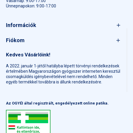
Vasárnap: 9:00-17:00
Naponta 1 db tablettát és 1 db Omega-3 kapszulát nyeljen le
Ünnepnapokon: 9:00-17:00
lehetőleg bőséges folyadékkal.
Figyelmeztetések:
Információk
Ne lépje túl az ajánlott napi mennyiséget.
Fiókom
Gyermekek elől mindig zárja el.
A készítmény nem helyettesíti a kiegyensúlyozott, vegyes
Kedves Vásárlóink!
étrendet és az egészséges életmódot.
A 2022. január 1-jétől hatályba lépett törvényi rendelkezések
A filmtabletták méretét csökkentették, hogy a kismamák
értelmében Magyarországon gyógyszer interneten keresztül
könnyebben le tudják nyelni.
csomagküldés igénybevételével nem rendelhető. Minden
egyéb termékkel továbbra is állunk rendelkezésére.
Ha mégis nehézséget okozna, a perforálás mentén
kettétörhető.
Zöld színű filmbevonat borítja, amelynek az íze és az illata is
Az OGYÉI által regisztrált, engedélyezett online patika.
semleges.
Érdemes mindig bő folyadékkal bevenni.
Egy doboz kéthavi adagot, azaz 60 tablettát és 60 kapszulát