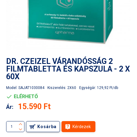
DR. CZEIZEL VÁRANDÓSSÁG 2
FILMTABLETTA ÉS KAPSZULA - 2 X
60X
Model:
SAJAT1030084
Kiszerelés:
2X60
Egységár:
129,92 Ft/db
ELÉRHETŐ
15.590 Ft
Ár:
Kosárba
Kérdezek