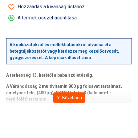
Hozzáadás a kívánság listához
A termék összehasonlítása
A kockázatokról és mellékhatásokról olvassa el a
betegtájékoztatót vagy kérdezze meg kezelőorvosát,
gyógyszerészét. A kép csak illusztráció.
A terhesség 13. hetétől a baba születéséig.
A Várandósság 2 multivitamin 800 µg folsavat tartalmaz,
amelynek fele, (400 µg), EXTRAfolate-S (kalcium-L-
metilfolát) tartalom.
Ez a biológiailag aktív, harmadik generációs folát közvetlenül
hasznosítható a szervezet számára.
- Gluténmentes