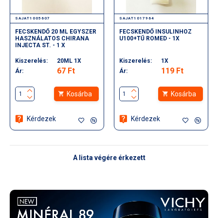
SAJAT1005607
SAJAT1017964
FECSKENDŐ 20 ML EGYSZER
FECSKENDŐ INSULINHOZ
HASZNÁLATOS CHIRANA
U100+TŰ ROMED - 1X
INJECTA ST. - 1 X
Kiszerelés:
20ML 1X
Kiszerelés:
1X
67 Ft
119 Ft
Ár:
Ár:
Kosárba
Kosárba
Kérdezek
Kérdezek
A lista végére érkezett