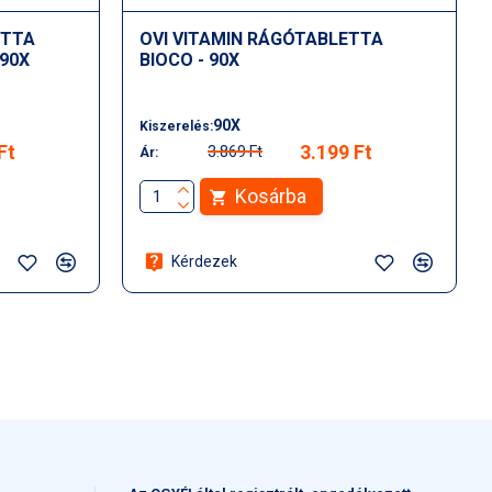
ETTA
OVI VITAMIN RÁGÓTABLETTA
 90X
BIOCO - 90X
90X
Kiszerelés:
Ft
3.199 Ft
3.869 Ft
Ár:
Kosárba
Kérdezek