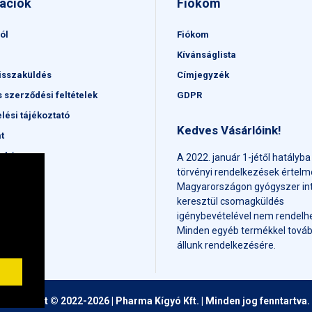
ációk
Fiókom
ól
Fiókom
Kívánságlista
isszaküldés
Címjegyzék
s szerződési feltételek
GDPR
lési tájékoztató
Kedves Vásárlóink!
t
érkép
A 2022. január 1-jétől hatályba
törvényi rendelkezések értel
Magyarországon gyógyszer in
keresztül csomagküldés
igénybevételével nem rendelhe
Minden egyéb termékkel továb
állunk rendelkezésére.
Copyright © 2022-2026 | Pharma Kígyó Kft. | Minden jog fenntartva.