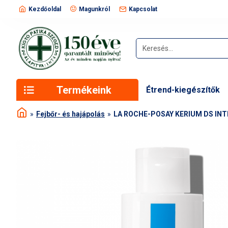
Kezdőoldal
Magunkról
Kapcsolat
Termékeink
Étrend-kiegészítők
Fejbőr- és hajápolás
LA ROCHE-POSAY KERIUM DS INT