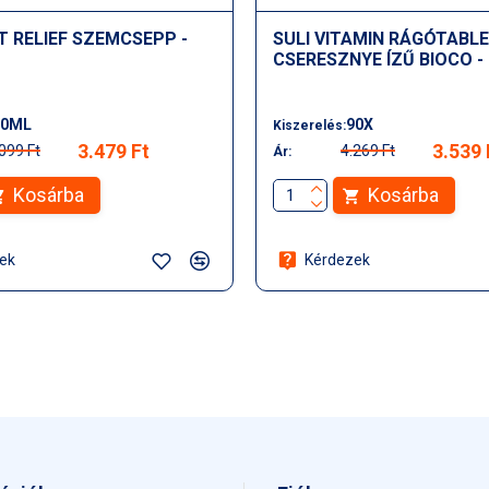
ST RELIEF SZEMCSEPP -
SULI VITAMIN RÁGÓTABL
CSERESZNYE ÍZŰ BIOCO -
10ML
90X
Kiszerelés:
3.479 Ft
3.539 
099 Ft
4.269 Ft
Ár:
Kosárba
Kosárba
ek
Kérdezek