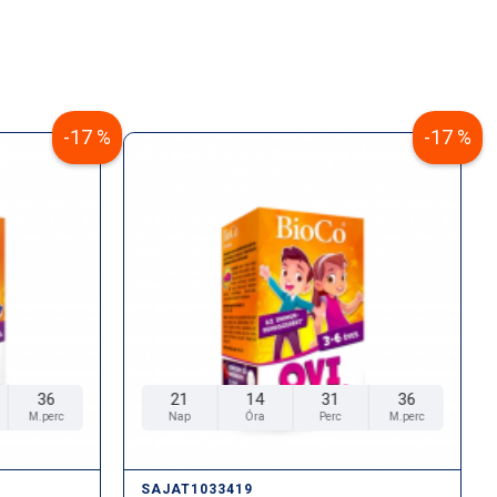
-17 %
-17 %
35
21
14
31
35
M.perc
Nap
Óra
Perc
M.perc
SAJAT1033419