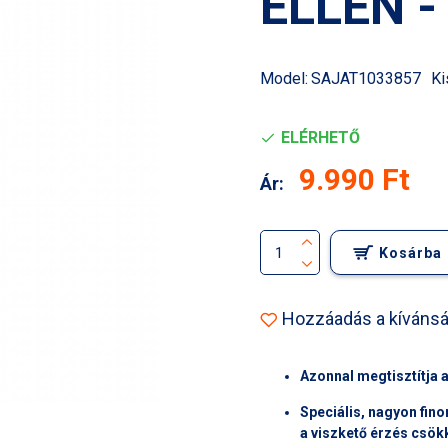
ELLEN -
Model:
SAJAT1033857
Ki
ELÉRHETŐ
9.990 Ft
Ár:
Kosárba
Hozzáadás a kívánsá
Azonnal megtisztítja a
Speciális, nagyon fino
a viszkető érzés csök