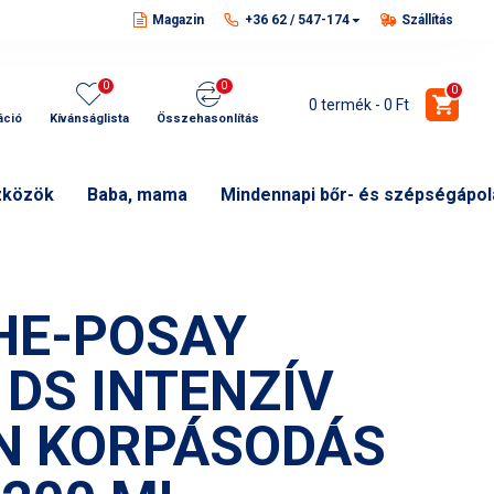
Magazin
+36 62 / 547-174
Szállítás
0
0
0
0 termék - 0 Ft
áció
Kívánságlista
Összehasonlítás
zközök
Baba, mama
Mindennapi bőr- és szépségápol
HE-POSAY
 DS INTENZÍV
N KORPÁSODÁS