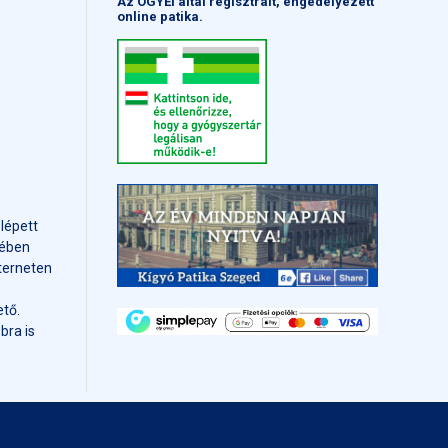
Az OGYÉI által regisztrált, engedélyezett
online patika.
 lépett
mében
terneten
tő.
bra is