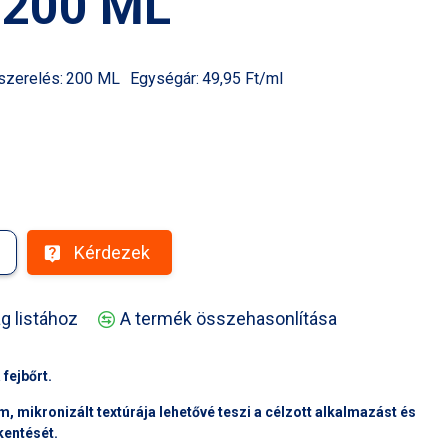
 200 ML
szerelés:
200 ML
Egységár:
49,95 Ft/ml
Kérdezek
g listához
A termék összehasonlítása
 fejbőrt.
m, mikronizált textúrája lehetővé teszi a célzott alkalmazást és
kentését.