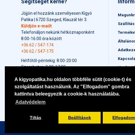
Segítséget kérne?
Inform
Jöjjön el hozzánk személyesen Kígyó
Magunkr
Patika | 6720 Szeged, Klauzál tér 3.
Szállítás
Küldjön e-mailt
Telefonáljon nekünk hétköznaponként
Termékv
8:00-16:00 óra között
Általáno
+36 62 / 547-174
Adatkeze
+36 62 / 547-175
Kapcsola
Hétfőtől-péntekig: 8:00-20:00
Szombaton: 9:00-17:00
Honlapt
Vasárnap: 9:00-17:00
A kigyopatika.hu oldalon többféle sütit (cookie-t) és
Ünnepnapokon: 9:00-17:00
szolgáltatást használunk. Az "Elfogadom" gombra
kattintva beleegyezik a cookie-k használatába.
Adatvédelem
Tiltás
Beállítások
Elfogadom