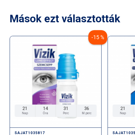
Mások ezt választották
-15 %
21
14
31
35
21
Nap
Óra
Perc
M.perc
Nap
SAJAT1035817
SAJAT103