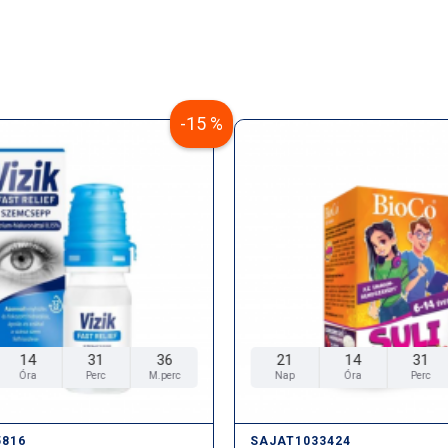
-15 %
14
31
35
21
14
31
Óra
Perc
M.perc
Nap
Óra
Perc
5816
SAJAT1033424