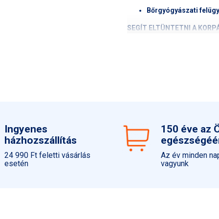
Bőrgyógyászati felügye
SEGÍT ELTÜNTETNI A KORP
Gyorsan és tartósan megszü
ENYHÍTI A KELLEMETLEN É
Csökkenti a viszkető érzést, 
FELLÉP A KIÚJULÁS ELLEN
Ingyenes
150 éve az 
házhozszállítás
egészségéé
Heti kétszeri alkalmazás mel
*Klinikai vizsgálat, 30 alan
24 990 Ft feletti vásárlás
Az év minden nap
esetén
vagyunk