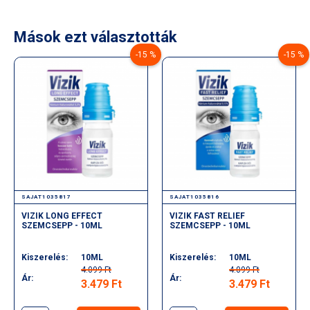
segít enyhíteni a viszketést és a hámlást, segít nyugtani a
fejbőrt.
Mások ezt választották
Használata:
-15 %
-15 %
Gyengéden masszírozza a nedves hajba és fejbőrbe.
Hagyja hatni 2 percig majd öblítse le.
Kerülje a szemkörnyéket.
Szembe kerülés esetén azonnal öblítse ki.
Ne használja 3 évnél fiatalabb gyermekek esetében.
SAJAT1035817
SAJAT1035816
VIZIK LONG EFFECT
VIZIK FAST RELIEF
SZEMCSEPP - 10ML
SZEMCSEPP - 10ML
Kiszerelés:
10ML
Kiszerelés:
10ML
4.099 Ft
4.099 Ft
Ár:
Ár:
3.479 Ft
3.479 Ft