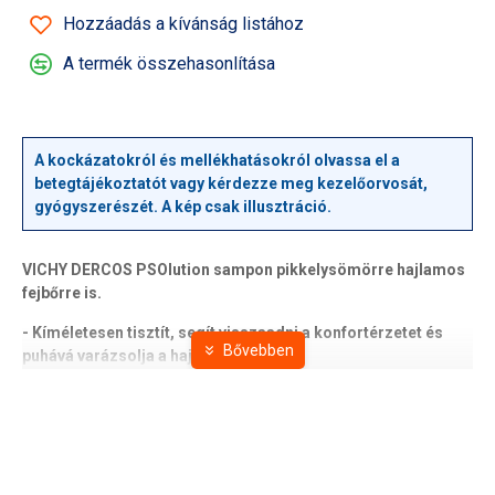
Hozzáadás a kívánság listához
A termék összehasonlítása
A kockázatokról és mellékhatásokról olvassa el a
betegtájékoztatót vagy kérdezze meg kezelőorvosát,
gyógyszerészét. A kép csak illusztráció.
VICHY DERCOS PSOlution sampon pikkelysömörre hajlamos
fejbőrre is.
- Kíméletesen tisztít, segít visszaadni a konfortérzetet és
puhává varázsolja a hajat.
- Hipoallergén
Hatás:
2% szalicilsavval és 5% ureával gazdagított formula, amely