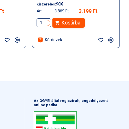
90X
Kiszerelés:
Ft
3.199 Ft
3.869 Ft
Ár:
Kosárba
Kérdezek
Az OGYÉI által regisztrált, engedélyezett
online patika.