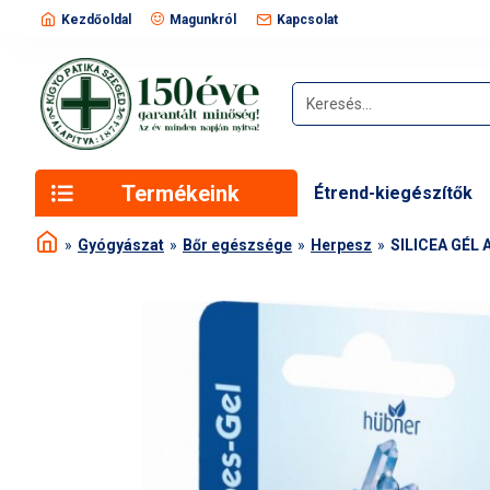
Kezdőoldal
Magunkról
Kapcsolat
Termékeink
Étrend-kiegészítők
Gyógyászat
Bőr egészsége
Herpesz
SILICEA GÉL