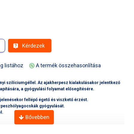
Kérdezek
g listához
A termék összehasonlítása
yi szilíciumgéllel. Az ajakherpesz kialakulásakor jelentkező
lapítására, a gyógyulási folyamat elősegítésére.
elenésekor fellépő égető és viszkető érzést.
herpeszhólyagocskák gyógyulását.
l.
atékony összetevője a sziliciumgél (kovasavgél), mely a