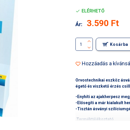
ELÉRHETŐ
3.590 Ft
Ár:
Kosárba
Hozzáadás a kívánsá
Orvostechnikai eszköz ásván
égető és viszkető érzés csil
-Enyhíti az ajakherpesz megj
-Elősegíti a már kialakult 
-Tisztán ásványi szilíciumgé
Terméktájékoztató
-A silicea ajakherpesz gél h