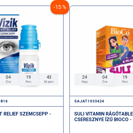
-15 %
04
19
42
24
04
19
Óra
Perc
M.perc
Nap
Óra
Perc
5816
SAJAT1033424
ST RELIEF SZEMCSEPP -
SULI VITAMIN RÁGÓTABL
CSERESZNYE ÍZŰ BIOCO -