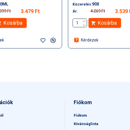
10ML
90X
Kiszerelés:
3.479 Ft
3.539 
099 Ft
4.269 Ft
Ár:
Kosárba
Kosárba
ek
Kérdezek
ációk
Fiókom
ól
Fiókom
Kívánságlista