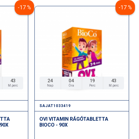
-17 %
-17 %
42
24
04
19
42
M.perc
Nap
Óra
Perc
M.perc
SAJAT1033419
ETTA
OVI VITAMIN RÁGÓTABLETTA
 90X
BIOCO - 90X