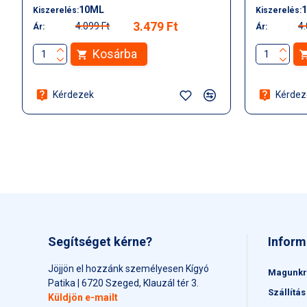
10ML
Kiszerelés:
Kiszerelés:
3.479 Ft
4.099 Ft
4.
Ár:
Ár:
Kosárba
Kérdezek
Kérdez
Segítséget kérne?
Inform
Jöjjön el hozzánk személyesen Kígyó
Magunkr
Patika | 6720 Szeged, Klauzál tér 3.
Szállítás
Küldjön e-mailt