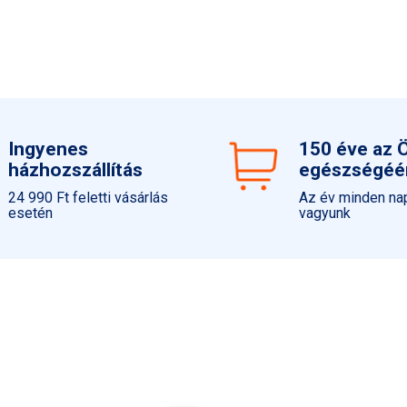
szilícium ásványi anyag vízz
-A szilíciumgél rendkívüli 
hólyagocskákat gyorsan kisz
-Ezzel korlátozza a vírus ter
felgyorsítja a gyógyulási fo
Ingyenes
150 éve az 
házhozszállítás
egészségéé
24 990 Ft feletti vásárlás
Az év minden nap
esetén
vagyunk