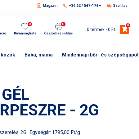
Magazin
+36 62 / 547-174
Szállítás
0
0
0
0 termék - 0 Ft
áció
Kívánságlista
Összehasonlítás
zközök
Baba, mama
Mindennapi bőr- és szépségápol
 GÉL
RPESZRE - 2G
szerelés:
2G
Egységár:
1795,00 Ft/g