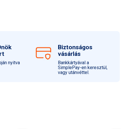
el és oxigénnel alkotott vegyülete.
víz és váladékmegkötő képessége révén a már kialakult
árítja és elősegíti a gyógyulást.
jedését. Csillapítja az égető, bizsergő és viszkető érzést,
lyamatot.
Önök
Biztonságos
rt
vásárlás
ján nyitva
Bankkártyával a
SimplePay-en keresztül,
vagy utánvéttel.