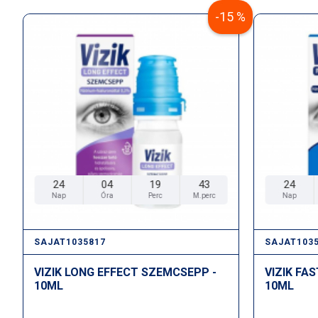
-15 %
24
04
19
42
24
Nap
Óra
Perc
M.perc
Nap
SAJAT1035817
SAJAT103
VIZIK LONG EFFECT SZEMCSEPP -
VIZIK FA
10ML
10ML