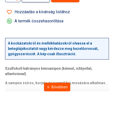
Hozzáadás a kívánság listához
A termék összehasonlítása
A kockázatokról és mellékhatásokról olvassa el a
betegtájékoztatót vagy kérdezze meg kezelőorvosát,
gyógyszerészét. A kép csak illusztráció.
Szulfokoll kátrányos kénsampon (kénnel, ichtyollal,
allantoinnal)
A sampon zsíros, korpás és normál haj mosására alkalmas.
Pikkelysömörös fejbőrre is használható.
Rendszeres használata setén csökkenti a korpásodást,
zsírosodást.