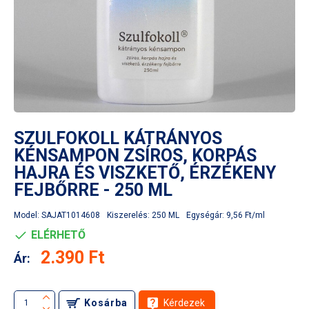
SZULFOKOLL KÁTRÁNYOS
KÉNSAMPON ZSÍROS, KORPÁS
HAJRA ÉS VISZKETŐ, ÉRZÉKENY
FEJBŐRRE - 250 ML
Model:
SAJAT1014608
Kiszerelés:
250 ML
Egységár:
9,56 Ft/ml
ELÉRHETŐ
2.390 Ft
Ár:
Kosárba
Kérdezek