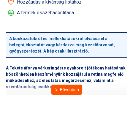
Hozzáadás a kívánság listához
A termék összehasonlítása
A kockázatokról és mellékhatásokról olvassa el a
betegtájékoztatót vagy kérdezze meg kezelőorvosát,
gyógyszerészét. A kép csak illusztráció.
A Fekete áfonya vérkeringésre gyakorolt jótékony hatásának
köszönhetően készítményünk hozzájárul a retina megfelelő
működéséhez, az éles látás megőrzéséhez, valamint a
szemfáradtság csökkentéséhez.
a szem és az erek védelmére
szemfáradtság ellen
a nehézlábérzés enyhítésére
250 mg Fekete áfonya kivonat 30.000 mg
gyümölcsőrleménynek felel meg
Javasolt fogyasztás: