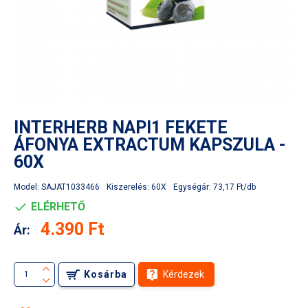
INTERHERB NAPI1 FEKETE
ÁFONYA EXTRACTUM KAPSZULA -
60X
Model:
SAJAT1033466
Kiszerelés:
60X
Egységár:
73,17 Ft/db
ELÉRHETŐ
4.390 Ft
Ár:
Kosárba
Kérdezek