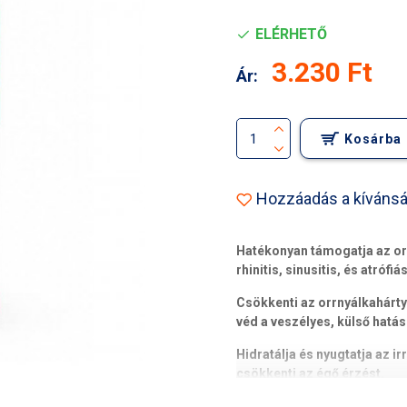
ELÉRHETŐ
3.230 Ft
Ár:
Kosárba
Hozzáadás a kívánsá
Hatékonyan támogatja az or
rhinitis, sinusitis, és atrófiá
Csökkenti az orrnyálkahárty
véd a veszélyes, külső hatás
Hidratálja és nyugtatja az ir
csökkenti az égő érzést.
Az ezüstkolloid nagyon erős