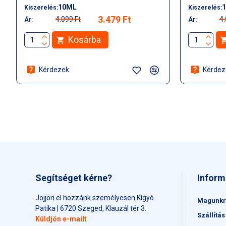
10ML
Kiszerelés:
Kiszerelés:
3.479 Ft
4.099 Ft
4.
Ár:
Ár:
Kosárba
Kérdezek
Kérdez
Segítséget kérne?
Inform
Jöjjön el hozzánk személyesen Kígyó
Magunkr
Patika | 6720 Szeged, Klauzál tér 3.
Szállítás
Küldjön e-mailt