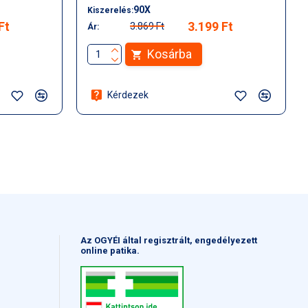
90X
Kiszerelés:
Ft
3.199 Ft
3.869 Ft
Ár:
Kosárba
Kérdezek
Az OGYÉI által regisztrált, engedélyezett
online patika.