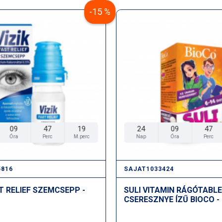
-15 %
- dohányzás esetén
Összetevők: tisztított víz, e
kivonat, szorbit, glicerin, 
hexahidrát, magnézium- klor
Felhasználás és adagolás:
Használja naponta 3-4 alkal
- Az első használat előtt p
- Helyezze az applikátort az
09
47
18
24
09
47
Óra
Perc
M.perc
Nap
Óra
Perc
- Alkalmazzon egy-két adag
Orvostechnikai eszköz.
5816
SAJAT1033424
ST RELIEF SZEMCSEPP -
SULI VITAMIN RÁGÓTABL
CSERESZNYE ÍZŰ BIOCO -