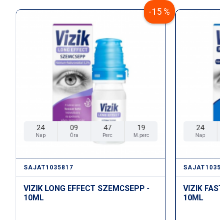
-15 %
24
09
47
18
24
Nap
Óra
Perc
M.perc
Nap
SAJAT1035817
SAJAT103
VIZIK LONG EFFECT SZEMCSEPP -
VIZIK FA
10ML
10ML