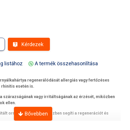
Kérdezek
g listához
A termék összehasonlítása
rnyálkahártya regenerálódását allergiás vagy fertőzéses
s rhinitis esetén is.
a szárazságának vagy irritáltságának az érzését, miközben
ok ellen.
ritált orrnyálkahártyát, miközben segíti a regenerációt és
 bakteriális hatású.