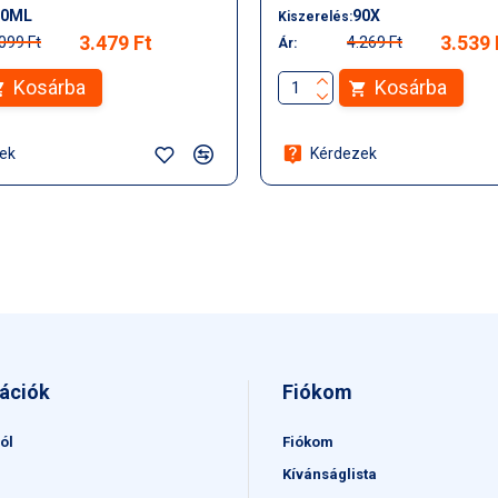
10ML
90X
Kiszerelés:
3.479 Ft
3.539 
099 Ft
4.269 Ft
Ár:
Kosárba
Kosárba
ek
Kérdezek
ációk
Fiókom
ól
Fiókom
Kívánságlista