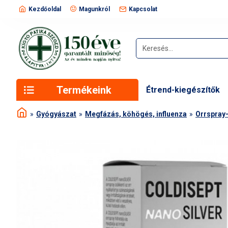
Kezdőoldal
Magunkról
Kapcsolat
Termékeink
Étrend-kiegészítők
Gyógyászat
Megfázás, köhögés, influenza
Orrspray