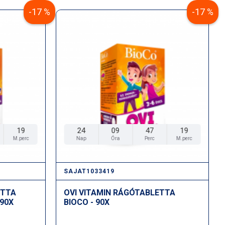
-17 %
-17 %
züstkolloid, Chondrus crispus – ir tengeri alga (karragén)
ásványi sók (kálium-dihidrogén-foszfát, kálium-klorid-
id-hexahidrát), nátrium-benzoát, citromsav.
ommal, egyéni igény szerint.
árszor nyomja meg az adagoló pumpát.
 orrlyukba.
18
24
09
47
18
M.perc
Nap
Óra
Perc
M.perc
ot mindkét orrlyukba.
SAJAT1033419
ETTA
OVI VITAMIN RÁGÓTABLETTA
 90X
BIOCO - 90X