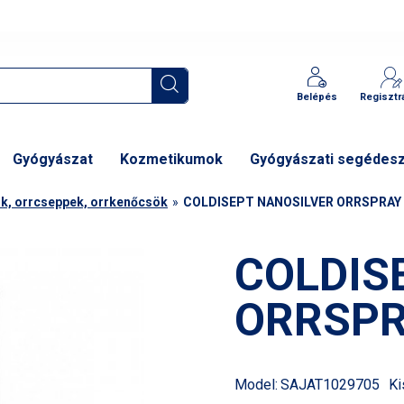
Belépés
Regisztr
Gyógyászat
Kozmetikumok
Gyógyászati segédes
-k, orrcseppek, orrkenőcsök
COLDISEPT NANOSILVER ORRSPRAY 
COLDIS
ORRSPR
Model:
SAJAT1029705
Ki