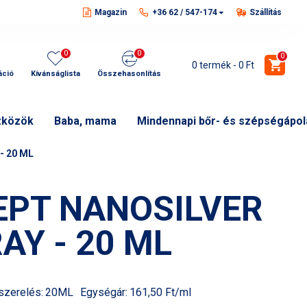
Magazin
+36 62 / 547-174
Szállítás
0
0
0
0 termék - 0 Ft
áció
Kívánságlista
Összehasonlítás
zközök
Baba, mama
Mindennapi bőr- és szépségápol
- 20 ML
EPT NANOSILVER
AY - 20 ML
szerelés:
20ML
Egységár:
161,50 Ft/ml