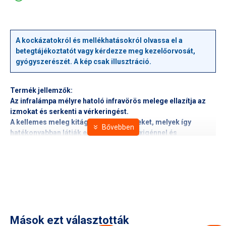
A kockázatokról és mellékhatásokról olvassa el a
betegtájékoztatót vagy kérdezze meg kezelőorvosát,
gyógyszerészét. A kép csak illusztráció.
Termék jellemzők:
Az infralámpa mélyre hatoló infravörös melege ellazítja az
izmokat és serkenti a vérkeringést.
A kellemes meleg kitágítja a hajszálereket, melyek így
hatékonyabban látják el a szöveteket oxigénnel és
tápanyagokkal.
-állítható szög
- több területen használható:
-reumatikus jellegű betegségeknél
-megfázásos és allergiás megbetegedéseknél
-természetgyógyászatban méregtelenítéshez
-szépségápolásban
Műszaki adatok:
Mások ezt választották