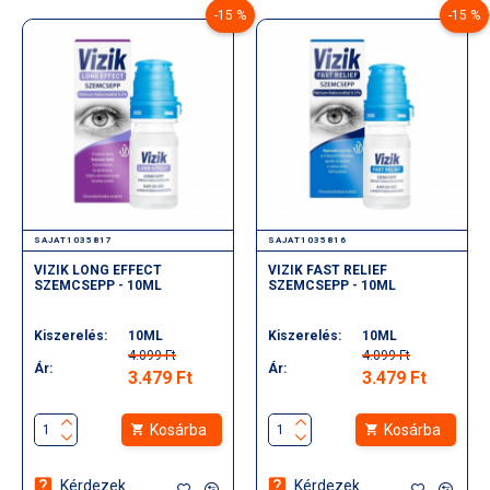
feszültség: 230 V, 50 Hz
-15 %
-15 %
teljesítmény: 100 W
SAJAT1035817
SAJAT1035816
VIZIK LONG EFFECT
VIZIK FAST RELIEF
SZEMCSEPP - 10ML
SZEMCSEPP - 10ML
Kiszerelés:
10ML
Kiszerelés:
10ML
4.099 Ft
4.099 Ft
Ár:
Ár:
3.479 Ft
3.479 Ft
Kosárba
Kosárba
Kérdezek
Kérdezek