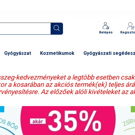
Belépés
Regisztr
Gyógyászat
Kozmetikumok
Gyógyászati segédes
intösszeg-kedvezményeket a legtöbb esetben csak
kor a kosarában az akciós termék(ek) teljes ár
érvényesítésre. Az előzőek alóli kivételeket az a