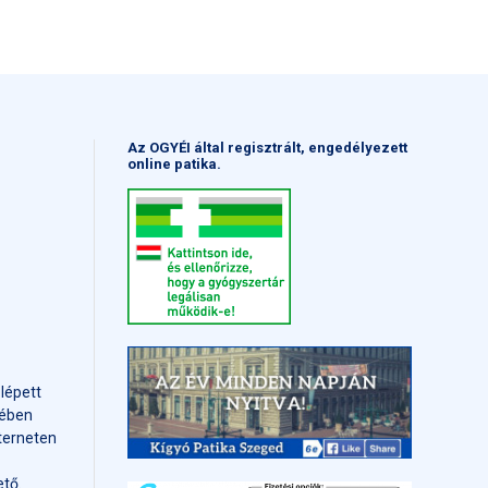
Az OGYÉI által regisztrált, engedélyezett
online patika.
 lépett
mében
terneten
tő.