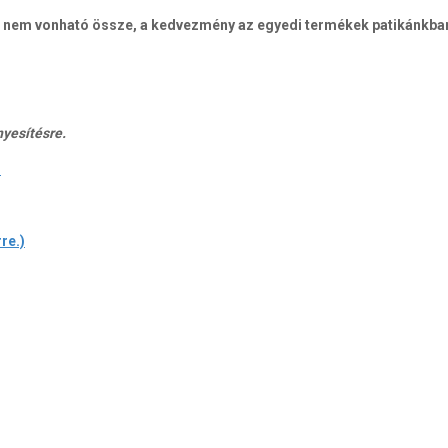
 nem vonható össze, a kedvezmény az egyedi termékek patikánkban
nyesítésre.
)
re.)