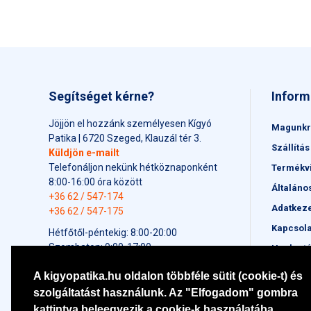
Segítséget kérne?
Inform
Jöjjön el hozzánk személyesen Kígyó
Magunkr
Patika | 6720 Szeged, Klauzál tér 3.
Szállítás
Küldjön e-mailt
Telefonáljon nekünk hétköznaponként
Termékv
8:00-16:00 óra között
Általáno
+36 62 / 547-174
Adatkeze
+36 62 / 547-175
Kapcsola
Hétfőtől-péntekig: 8:00-20:00
Szombaton: 9:00-17:00
Honlapt
Vasárnap: 9:00-17:00
A kigyopatika.hu oldalon többféle sütit (cookie-t) és
Ünnepnapokon: 9:00-17:00
szolgáltatást használunk. Az "Elfogadom" gombra
kattintva beleegyezik a cookie-k használatába.