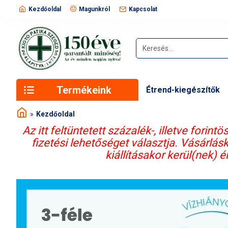
Kezdőoldal
Magunkról
Kapcsolat
Termékeink
Étrend-kiegészítők
Kezdőoldal
Az itt feltüntetett százalék-, illetve for
fizetési lehetőséget választja. Vásárlás
kiállításakor kerül(nek) 