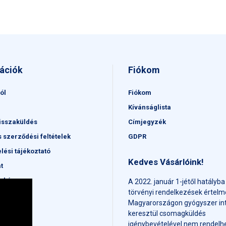
ációk
Fiókom
ól
Fiókom
Kívánságlista
isszaküldés
Címjegyzék
s szerződési feltételek
GDPR
lési tájékoztató
Kedves Vásárlóink!
t
érkép
A 2022. január 1-jétől hatályba
törvényi rendelkezések értel
Magyarországon gyógyszer in
keresztül csomagküldés
igénybevételével nem rendelhe