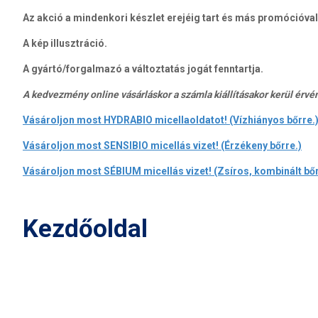
Az akció
a mindenkori készlet erejéig
tart és más promócióval
A kép illusztráció.
A gyártó/forgalmazó a változtatás jogát fenntartja.
A kedvezmény online vásárláskor a számla kiállításakor kerül érvé
Vásároljon most HYDRABIO micellaoldatot! (Vízhiányos bőrre.
Vásároljon most SENSIBIO micellás vizet! (Érzékeny bőrre.)
Vásároljon most SÉBIUM micellás vizet! (Zsíros, kombinált bőr
Kezdőoldal