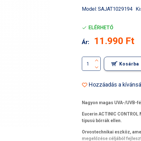
Model:
SAJAT1029194
Ki
ELÉRHETŐ
11.990 Ft
Ár:
Kosárba
Hozzáadás a kívánsá
Nagyon magas UVA-/UVB-fén
Eucerin ACTINIC CONTROL M
típusú bőrrák ellen.
Orvostechnikai eszköz, amel
megelőzése céljából fejleszt