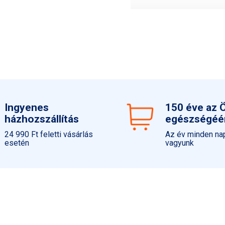
Az aktinikus keratózis teráp
Felhasználás: felbontástól 
Használat:
Csak tiszta és ép bőrön hasz
Minden reggel használja az 
Napon tartózkodás esetén 2 
Ingyenes
150 éve az 
törölközés után, valamint i
házhozszállítás
egészségéé
A mennyiség csökkentésével
24 990 Ft feletti vásárlás
Az év minden nap
esetén
vagyunk
Ne tartózkodjon sokáig a n
A túlzott napsugárzás súlyo