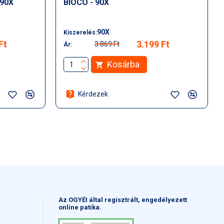
 90X
BIOCO - 90X
90X
Kiszerelés:
Ft
3.199 Ft
3.869 Ft
Ár:
Kosárba
Kérdezek
Az OGYÉI által regisztrált, engedélyezett
online patika.