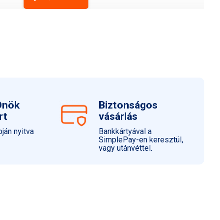
ia kiegészítő kezelése.
számított 12 hónapon belül.
nálja a terméket.
érintett területeken megfelelő mennyiségben.
óránként vigye fel újra a terméket, különösen úszás,
Önök
Biztonságos
zzadás esetén.
rt
vásárlás
 a védelem szintje jelentősen csökkenhet.
ján nyitva
Bankkártyával a
SimplePay-en keresztül,
vagy utánvéttel.
apon, még napfényvédő használata esetén sem.
s egészségügyi veszélyt jelenthet.