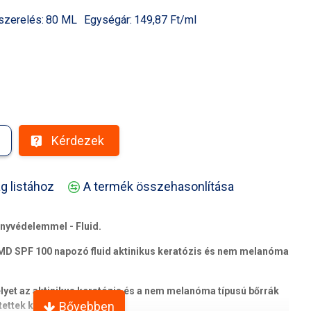
szerelés:
80 ML
Egységár:
149,87 Ft/ml
Kérdezek
g listához
A termék összehasonlítása
yvédelemmel - Fluid.
D SPF 100 napozó fluid aktinikus keratózis és nem melanóma
yet az aktinikus keratózis és a nem melanóma típusú bőrrák
ettek ki.