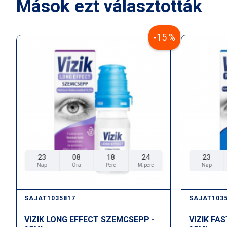
Mások ezt választották
-15 %
23
08
18
24
23
Nap
Óra
Perc
M.perc
Nap
SAJAT1035817
SAJAT103
VIZIK LONG EFFECT SZEMCSEPP -
VIZIK FA