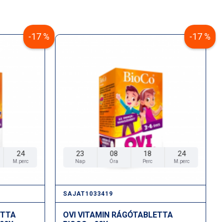
-17 %
-17 %
24
23
08
18
24
M.perc
Nap
Óra
Perc
M.perc
SAJAT1033419
ETTA
OVI VITAMIN RÁGÓTABLETTA