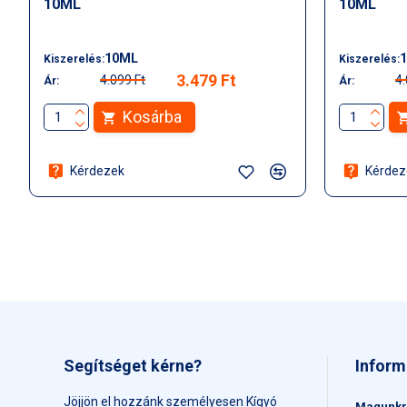
10ML
10ML
10ML
Kiszerelés:
Kiszerelés:
3.479 Ft
4.099 Ft
4.
Ár:
Ár:
Kosárba
Kérdezek
Kérdez
Segítséget kérne?
Inform
Jöjjön el hozzánk személyesen Kígyó
Magunkr