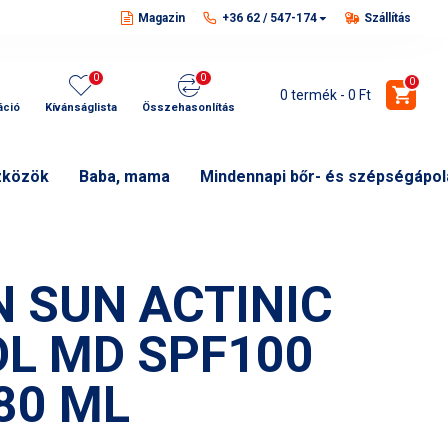
Magazin
+36 62 / 547-174
Szállítás
0
0
0
0 termék - 0 Ft
áció
Kívánságlista
Összehasonlítás
zközök
Baba, mama
Mindennapi bőr- és szépségápol
N SUN ACTINIC
L MD SPF100
 80 ML