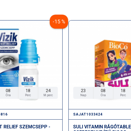
-15 %
08
18
24
23
08
18
Óra
Perc
M.perc
Nap
Óra
Perc
5816
SAJAT1033424
ST RELIEF SZEMCSEPP -
SULI VITAMIN RÁGÓTABL