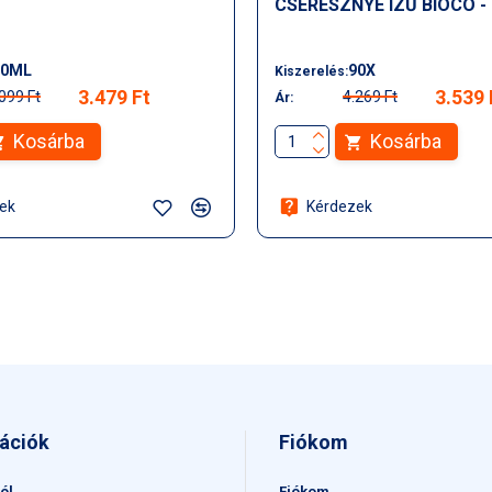
CSERESZNYE ÍZŰ BIOCO -
10ML
90X
Kiszerelés:
3.479 Ft
3.539 
099 Ft
4.269 Ft
Ár:
Kosárba
Kosárba
ek
Kérdezek
ációk
Fiókom
ól
Fiókom