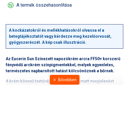
A termék összehasonlítása
A kockázatokról és mellékhatásokról olvassa el a
betegtájékoztatót vagy kérdezze meg kezelőorvosát,
gyógyszerészét. A kép csak illusztráció.
Az Eucerin Sun Színezett napozókrém arcra FF50+ korszerű
fényvédő arckrém színpigmentekkel, melyek egyenletes,
természetes napbarnított hatást kölcsönöznek a bőrnek.
A krém könnyű textúrája hosszan tartó matt megjelenést
biztosít.
Illatanyag- és parabenmentes.
Nem mitesszerképző.
Minden bőrtípushoz illik, különösen jól alkalmazható
érzékeny bőrön.