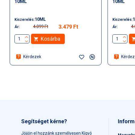
10ML
10ML
10ML
Kiszerelés:
Kiszerelés:
3.479 Ft
4.099 Ft
4.
Ár:
Ár:
Kosárba
Kérdezek
Kérdez
Segítséget kérne?
Inform
Jöjjön el hozzánk személyesen Kígyó
Magunkr