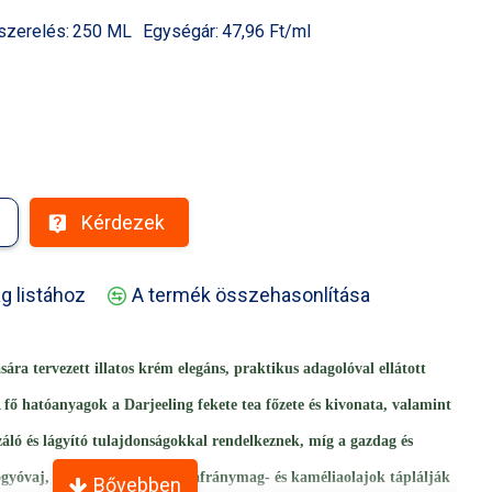
szerelés:
250 ML
Egységár:
47,96 Ft/ml
Kérdezek
g listához
A termék összehasonlítása
sára tervezett illatos krém elegáns, praktikus adagolóval ellátott
fő hatóanyagok a Darjeeling fekete tea főzete és kivonata, valamint
záló és lágyító tulajdonságokkal rendelkeznek, míg a gazdag és
ogyóvaj, valamint az értékes sáfránymag- és kaméliaolajok táplálják