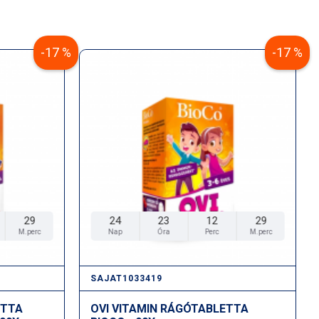
vonat: tonizáló, antioxidáns
úzió: tonizáló, frissítő hatású
, lágyító hatású
-17 %
-17 %
xidáns, vízelvonás elleni hatású
ioxidáns, lágyító
gyóvaj: tápláló, bársonyos
áló, lágyító
, rugalmasító
, tonizáló
-vitamin: antioxidáns
28
24
23
12
28
M.perc
Nap
Óra
Perc
M.perc
SAJAT1033419
ETTA
OVI VITAMIN RÁGÓTABLETTA