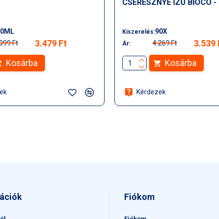
CSERESZNYE ÍZŰ BIOCO -
10ML
90X
Kiszerelés:
3.479 Ft
3.539 
099 Ft
4.269 Ft
Ár:
Kosárba
Kosárba
ek
Kérdezek
ációk
Fiókom
ól
Fiókom