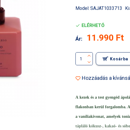
Model:
SAJAT1033713
Ki
ELÉRHETŐ
11.990 Ft
Ár:
Kosárba
Hozzáadás a kívánsá
A
kezek és a test gyengéd ápolá
flakonban kerül forgalomba. A 
a vaníliakivonat, amelyek toni
tápláló kókusz-, kakaó- és sób