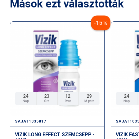
Mások ezt választották
-15 %
24
23
12
28
24
Nap
Óra
Perc
M.perc
Nap
SAJAT1035817
SAJAT103
VIZIK LONG EFFECT SZEMCSEPP -
VIZIK FA