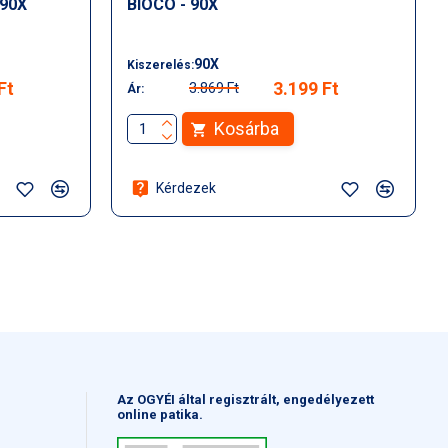
 90X
BIOCO - 90X
90X
Kiszerelés:
Ft
3.199 Ft
3.869 Ft
Ár:
Kosárba
Kérdezek
Az OGYÉI által regisztrált, engedélyezett
online patika.