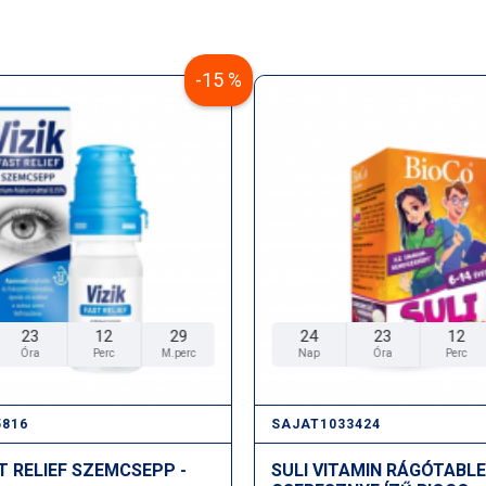
Darjeeling fekete tea ki
Darjeeling fekete tea inf
Vaníliakivonat: tonizáló
-15 %
Kardamom kivonat: antio
Bio gyömbérkivonat: ant
Kókusz-, kakaó- és sóbo
Bio napraforgóolaj: tápl
Sáfránymagolaj: lágyító
Kaméliamagolaj: lágyító
Szójababból származó E
23
12
28
24
23
12
Óra
Perc
M.perc
Nap
Óra
Perc
5816
SAJAT1033424
ST RELIEF SZEMCSEPP -
SULI VITAMIN RÁGÓTABL