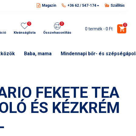
Magazin
+36 62 / 547-174
Szállítás
0
0
0
0 termék - 0 Ft
áció
Kívánságlista
Összehasonlítás
zközök
Baba, mama
Mindennapi bőr- és szépségápol
ARIO FEKETE TEA
OLÓ ÉS KÉZKRÉM
L