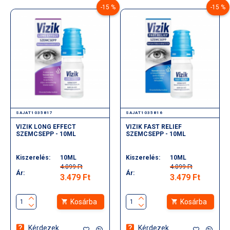
csípés helyén.
-15 %
-15 %
SAJAT1035817
SAJAT1035816
VIZIK LONG EFFECT
VIZIK FAST RELIEF
SZEMCSEPP - 10ML
SZEMCSEPP - 10ML
Kiszerelés:
10ML
Kiszerelés:
10ML
4.099 Ft
4.099 Ft
Ár:
Ár:
3.479 Ft
3.479 Ft
Kosárba
Kosárba
Kérdezek
Kérdezek