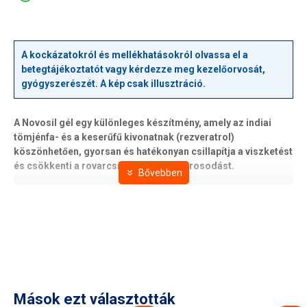
A kockázatokról és mellékhatásokról olvassa el a
betegtájékoztatót vagy kérdezze meg kezelőorvosát,
gyógyszerészét. A kép csak illusztráció.
A Novosil gél egy különleges készítmény, amely az indiai
tömjénfa- és a keserűfű kivonatnak (rezveratrol)
köszönhetően, gyorsan és hatékonyan csillapítja a viszketést
és csökkenti a rovarcsípés okozta kipirosodást.
A zsálya, mentol, bazsalikom, cickafark illóolajoknak
köszönhetően az alkalmazás helyén azonnal kifejti
fertőtlenítő és bőrnyugtató hatását.
Igény szerint megfelelő mennyiségű gélt vékonyan vigyen fel
az érintett területre.
Megnyugtatja a kipirosodott bőrt, csökkenti a viszketést és a
Mások ezt választották
bőrirritációt, gyors fertőtlenítő és hűsítő hatást fejt ki a