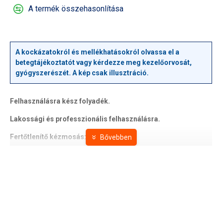
A termék összehasonlítása
A kockázatokról és mellékhatásokról olvassa el a
betegtájékoztatót vagy kérdezze meg kezelőorvosát,
gyógyszerészét. A kép csak illusztráció.
Felhasználásra kész folyadék.
Lakossági és professzionális felhasználásra.
Fertőtlenítő kézmosás:
Az adagolóból kb. 5 ml készítményt juttatunk a kézre,
amelyet habképződés mellett alaposan eldörzsölünk.
Behatási idő: 1 perc.
A behatási idő letelte után folyóvízzel alaposan leöblítjük a
kezeket.