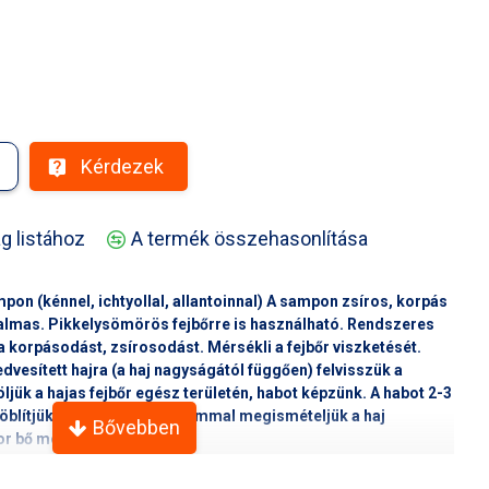
Kérdezek
g listához
A termék összehasonlítása
pon (kénnel, ichtyollal, allantoinnal) A sampon zsíros, korpás
almas. Pikkelysömörös fejbőrre is használható. Rendszeres
a korpásodást, zsírosodást. Mérsékli a fejbőr viszketését.
vesített hajra (a haj nagyságától függően) felvisszük a
ljük a hajas fejbőr egész területén, habot képzünk. A habot 2-3
leöblítjük, majd még 2 alkalommal megismételjük a haj
r bő meleg vízzel öblítünk.
szembe kerülést.
agen Cab, Genapol L-3, Sulfur Colloidalis, Só, Illatanyag, Víz.