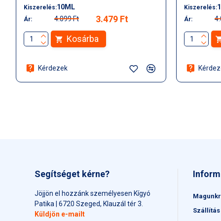
10ML
Kiszerelés:
Kiszerelés:
3.479 Ft
4.099 Ft
4.
Ár:
Ár:
Kosárba
Kérdezek
Kérdez
Segítséget kérne?
Inform
Jöjjön el hozzánk személyesen Kígyó
Magunkr
Patika | 6720 Szeged, Klauzál tér 3.
Szállítás
Küldjön e-mailt