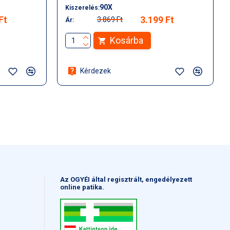
90X
Kiszerelés:
Ft
3.199 Ft
3.869 Ft
Ár:
Kosárba
Kérdezek
Az OGYÉI által regisztrált, engedélyezett
online patika.