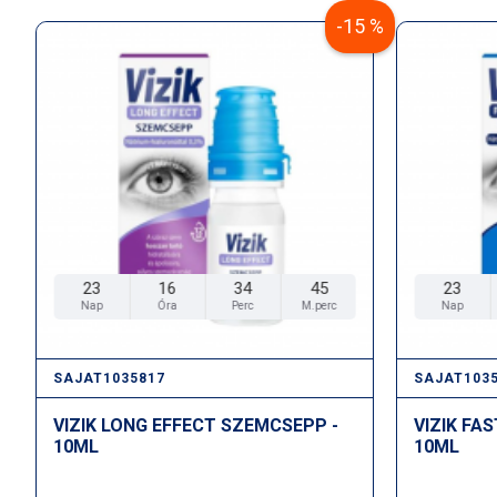
-15 %
23
16
34
45
23
Nap
Óra
Perc
M.perc
Nap
SAJAT1035817
SAJAT103
VIZIK LONG EFFECT SZEMCSEPP -
VIZIK FA
10ML
10ML