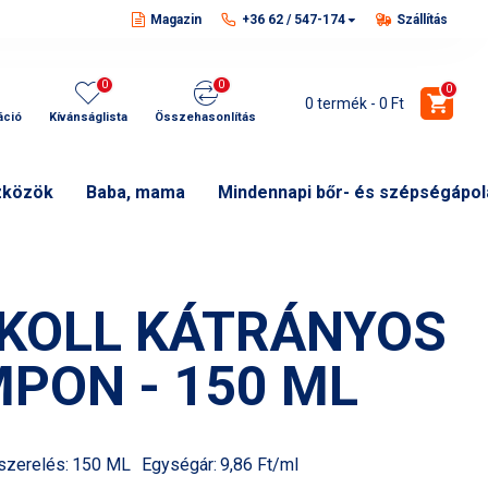
Magazin
+36 62 / 547-174
Szállítás
0
0
0
0 termék - 0 Ft
áció
Kívánságlista
Összehasonlítás
zközök
Baba, mama
Mindennapi bőr- és szépségápol
KOLL KÁTRÁNYOS
PON - 150 ML
szerelés:
150 ML
Egységár:
9,86 Ft/ml