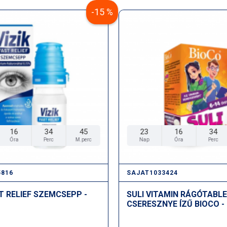
-15 %
16
34
45
23
16
34
Óra
Perc
M.perc
Nap
Óra
Perc
5816
SAJAT1033424
ST RELIEF SZEMCSEPP -
SULI VITAMIN RÁGÓTABL
CSERESZNYE ÍZŰ BIOCO -