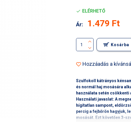
ELÉRHETŐ
1.479 Ft
Ár:
Kosárba
Hozzáadás a kívánsá
Szulfokoll kátrányos kénsam
és normál haj mosására alk
használata setén csökkenti 
Használati javaslat:
A megned
hígítatlan sampont, eldörzsö
percig a fejbőrön hagyjuk, 
mosását. Ezt követően 3-szo
Figyelmeztetés:
Kerüljük a 
Ingredients:
Genapol Lro, Gen