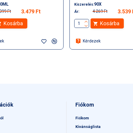
10ML
90X
Kiszerelés:
3.479 Ft
3.539 
099 Ft
4.269 Ft
Ár:
Kosárba
Kosárba
ek
Kérdezek
ációk
Fiókom
ól
Fiókom
Kívánságlista