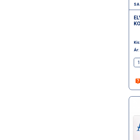
SA
EL
KO
Kis
Ár: