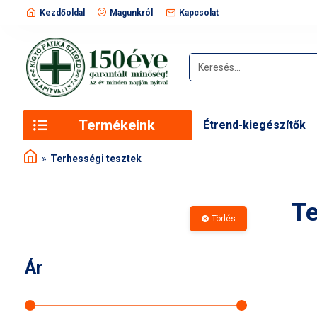
Kezdőoldal
Magunkról
Kapcsolat
Termékeink
Étrend-kiegészítők
Terhességi tesztek
Te
Törlés
Ár