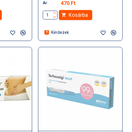
470 Ft
Ár:
Kosárba
Kérdezek