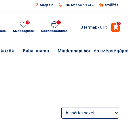
Magazin
+36 62 / 547-174
Szállítás
0
0
0
0 termék - 0 Ft
áció
Kívánságlista
Összehasonlítás
zközök
Baba, mama
Mindennapi bőr- és szépségápol