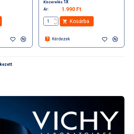
1X
Kiszerelés:
1.990 Ft
Ár:
Kosárba
Kérdezek
rkezett