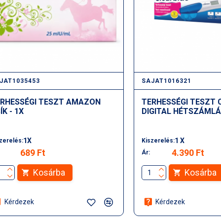
JAT1035453
SAJAT1016321
RHESSÉGI TESZT AMAZON
TERHESSÉGI TESZT 
ÍK - 1X
DIGITAL HÉTSZÁMLÁL
1X
1 X
zerelés:
Kiszerelés:
689 Ft
4.390 Ft
Ár:
Kosárba
Kosárba
Kérdezek
Kérdezek