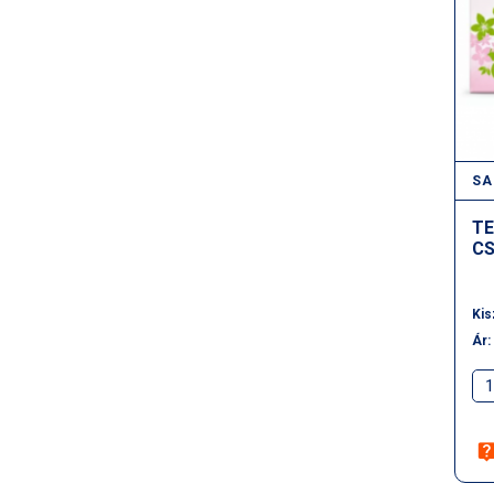
SA
TE
CS
Kis
Ár: