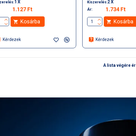
1 X
2 X
zerelés:
Kiszerelés:
1.127 Ft
1.734 Ft
Ár:
Kosárba
Kosárba
Kérdezek
Kérdezek
A lista végére é