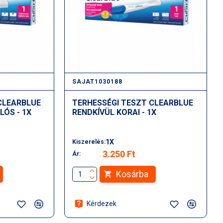
SAJAT1030188
CLEARBLUE
TERHESSÉGI TESZT CLEARBLUE
ÓS - 1X
RENDKÍVÜL KORAI - 1X
1X
Kiszerelés:
3.250 Ft
Ár:
Kosárba
Kérdezek