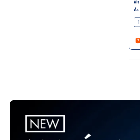
Kis
Ár: