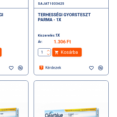
SAJAT1033425
GI
TERHESSÉGI GYORSTESZT
PARMA - 1X
1X
Kiszerelés:
1.306 Ft
Ár:
Kosárba
Kérdezek