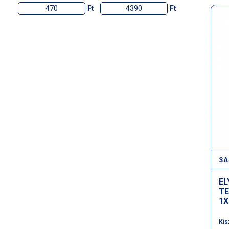
Ft
Ft
SA
EL
TE
1X
Kis