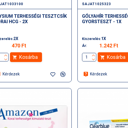
JAT1033100
SAJAT1025323
YSIUM TERHESSÉGI TESZTCSÍK
GÓLYAHÍR TERHESSÉ
RAI HCG - 2X
GYORSTESZT - 1X
2X
1X
zerelés:
Kiszerelés:
470 Ft
1.242 Ft
Ár:
Kosárba
Kosárba
Kérdezek
Kérdezek